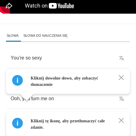
SŁOWA
SŁOWA DO NAUCZENIA SIĘ
You're
so
sexy
You're
so
strong
Kliknij dowolne słowo, aby zobaczyć
tłumaczenie
Ooh
,
you
turn
me
on
You're
so
sexy
Kliknij tę ikonę, aby przetłumaczyć całe
zdanie.