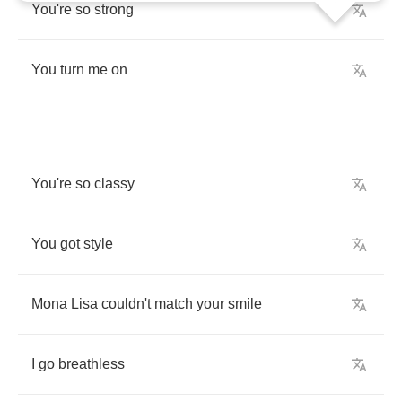
You're
so
strong
You
turn
me
on
You're
so
classy
You
got
style
Mona
Lisa
couldn't
match
your
smile
I
go
breathless