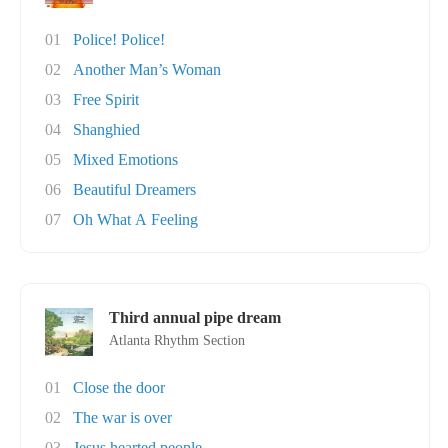
01
Police! Police!
02
Another Man’s Woman
03
Free Spirit
04
Shanghied
05
Mixed Emotions
06
Beautiful Dreamers
07
Oh What A Feeling
Third annual pipe dream
Atlanta Rhythm Section
01
Close the door
02
The war is over
03
Jesus hearted people