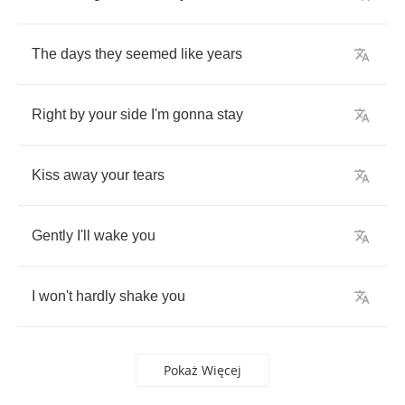
The
days
they
seemed
like
years
Right
by
your
side
I'm
gonna
stay
Kiss
away
your
tears
Gently
I'll
wake
you
I
won't
hardly
shake
you
Pokaż Więcej