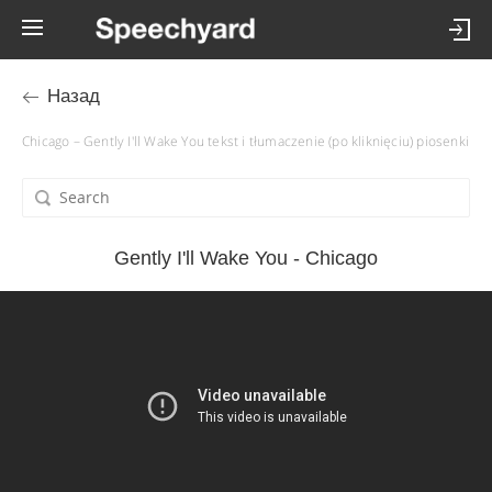
Назад
Chicago – Gently I'll Wake You tekst i tłumaczenie (po kliknięciu) piosenki
Gently I'll Wake You - Chicago