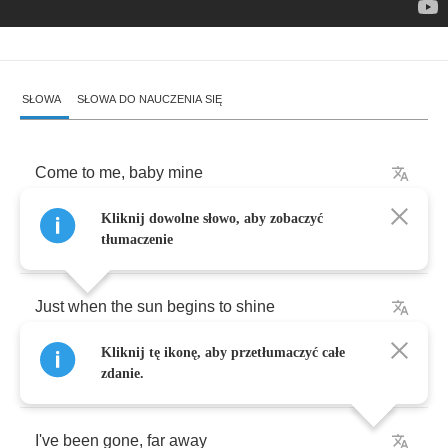
SŁOWA
SŁOWA DO NAUCZENIA SIĘ
Come
to
me
,
baby
mine
Kliknij dowolne słowo, aby zobaczyć
And
I'll
make
love
to
you
tłumaczenie
Just
when
the
sun
begins
to
shine
Kliknij tę ikonę, aby przetłumaczyć całe
On
the
morning
dew
zdanie.
I've
been
gone
,
far
away