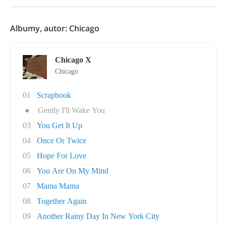
Albumy, autor: Chicago
Chicago X
Chicago
01
Scrapbook
●
Gently I'll Wake You
03
You Get It Up
04
Once Or Twice
05
Hope For Love
06
You Are On My Mind
07
Mama Mama
08
Together Again
09
Another Rainy Day In New York City