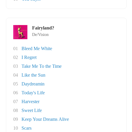
Fairyland?
De/Vision
01
Bleed Me White
02
I Regret
03
Take Me To the Time
04
Like the Sun
05
Daydreamin
06
Today's Life
07
Harvester
08
Sweet Life
09
Keep Your Dreams Alive
10
Scars