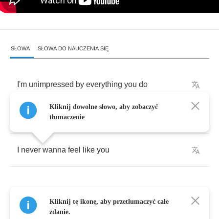
SŁOWA
SŁOWA DO NAUCZENIA SIĘ
I'm
unimpressed
by
everything
you
do
Kliknij dowolne słowo, aby zobaczyć
You
make
me
sick
tłumaczenie
I
never
wanna
feel
like
you
Kliknij tę ikonę, aby przetłumaczyć całe
Your
hollow
words
zdanie.