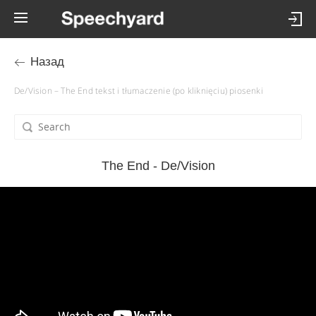
Назад
De/Vision – The End tekst i tłumaczenie (po kliknięciu) piosenki
The End - De/Vision