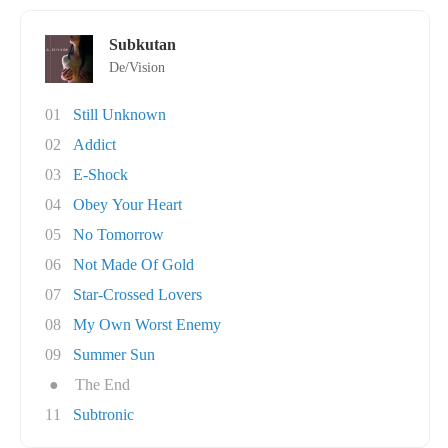
Subkutan
De/Vision
01
Still Unknown
02
Addict
03
E-Shock
04
Obey Your Heart
05
No Tomorrow
06
Not Made Of Gold
07
Star-Crossed Lovers
08
My Own Worst Enemy
09
Summer Sun
●
The End
11
Subtronic