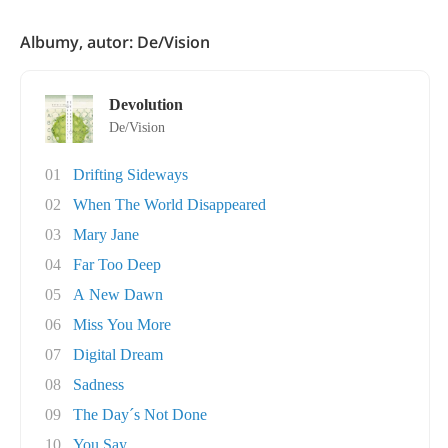
Albumy, autor: De/Vision
Devolution
De/Vision
01
Drifting Sideways
02
When The World Disappeared
03
Mary Jane
04
Far Too Deep
05
A New Dawn
06
Miss You More
07
Digital Dream
08
Sadness
09
The Day´s Not Done
10
You Say...