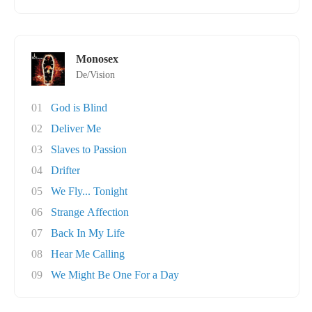
Monosex
De/Vision
01
God is Blind
02
Deliver Me
03
Slaves to Passion
04
Drifter
05
We Fly... Tonight
06
Strange Affection
07
Back In My Life
08
Hear Me Calling
09
We Might Be One For a Day