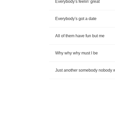
Everybody's
feelin'
great
Everybody's
got
a
date
All
of
them
have
fun
but
me
Why
why
why
must
I
be
Just
another
somebody
nobody