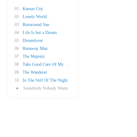
01
Kansas City
02
Lonely World
03
Runaround Sue
04
Life Is but a Dream
05
Dreamlover
06
Runaway Man
07
The Majestic
08
Take Good Care Of My Baby
09
The Wanderer
10
In The Still Of The Night
●
Somebody Nobody Wants