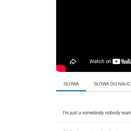
SŁOWA
SŁOWA DO NAUCZ
I'm
just
a
somebody
nobody
wan