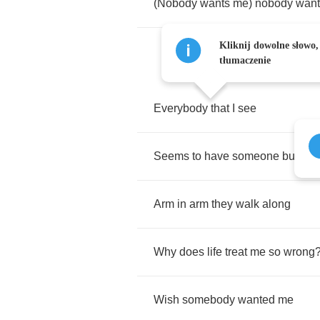
(
Nobody
wants
me
)
nobody
want
Kliknij dowolne słowo,
tłumaczenie
Everybody
that
I
see
Seems
to
have
someone
but
me
Arm
in
arm
they
walk
along
Why
does
life
treat
me
so
wrong
Wish
somebody
wanted
me