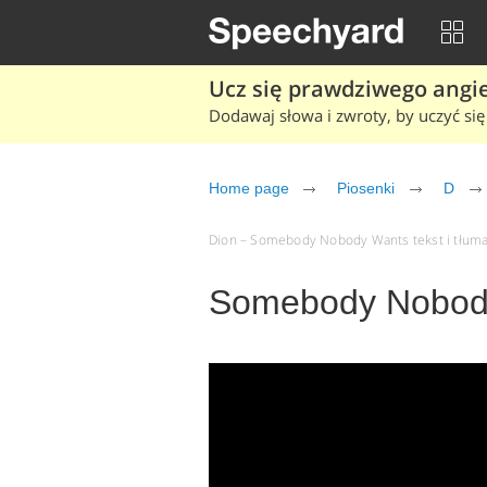
Ucz się prawdziwego angiel
Dodawaj słowa i zwroty, by uczyć się 
Home page
Piosenki
D
Dion – Somebody Nobody Wants tekst i tłumac
Somebody Nobody