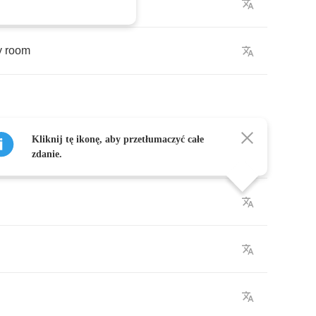
m
me
y
room
Kliknij tę ikonę, aby przetłumaczyć całe
ifts
zdanie.