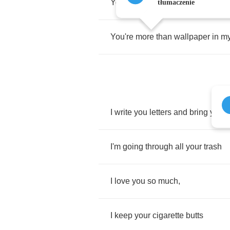
You
know
there's
no
escape
fro
tłumaczenie
You're
more
than
wallpaper
in
m
I
write
you
letters
and
bring
you
g
I'm
going
through
all
your
trash
I
love
you
so
much
,
I
keep
your
cigarette
butts