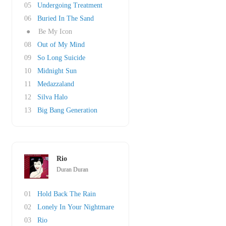
05
Undergoing Treatment
06
Buried In The Sand
●
Be My Icon
08
Out of My Mind
09
So Long Suicide
10
Midnight Sun
11
Medazzaland
12
Silva Halo
13
Big Bang Generation
Rio
Duran Duran
01
Hold Back The Rain
02
Lonely In Your Nightmare
03
Rio