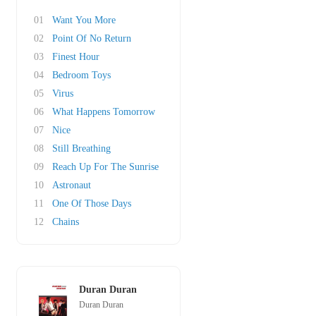
01
Want You More
02
Point Of No Return
03
Finest Hour
04
Bedroom Toys
05
Virus
06
What Happens Tomorrow
07
Nice
08
Still Breathing
09
Reach Up For The Sunrise
10
Astronaut
11
One Of Those Days
12
Chains
Duran Duran
Duran Duran