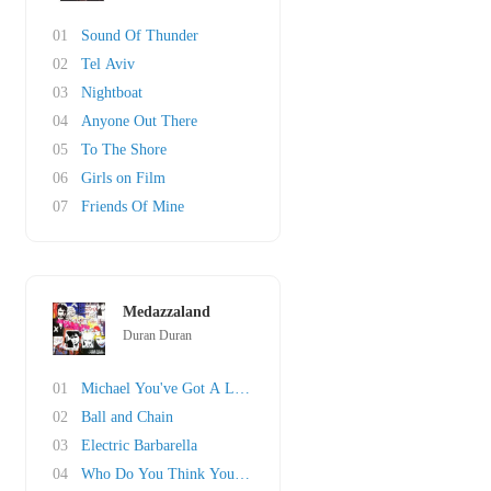
01
Sound Of Thunder
02
Tel Aviv
03
Nightboat
04
Anyone Out There
05
To The Shore
06
Girls on Film
07
Friends Of Mine
Medazzaland
Duran Duran
01
Michael You've Got A Lot To Answer For
02
Ball and Chain
03
Electric Barbarella
04
Who Do You Think You Are?