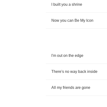
I
built
you
a
shrine
Now
you
can
Be
My
Icon
I'm
out
on
the
edge
There's
no
way
back
inside
All
my
friends
are
gone