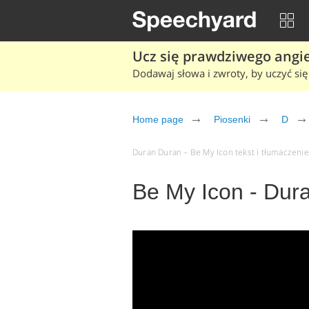
Ucz się prawdziwego angiel
Dodawaj słowa i zwroty, by uczyć się 
Home page
Piosenki
D
Duran Duran – Be My Icon tekst i tłumaczenie 
Be My Icon - Dur