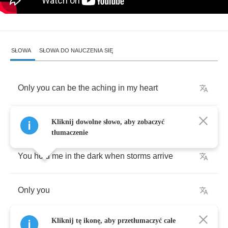
SŁOWA
SŁOWA DO NAUCZENIA SIĘ
Only
you
can
be
the
aching
in
my
heart
My
enemy
,
the
only
animal
I
couldn't
fight
Kliknij dowolne słowo, aby zobaczyć
tłumaczenie
You
hold
me
in
the
dark
when
storms
arrive
Only
you
Kliknij tę ikonę, aby przetłumaczyć całe