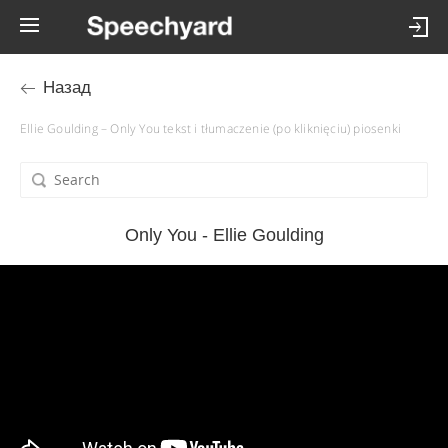
Назад
Ellie Goulding – Only You tekst i tłumaczenie (po kliknięciu) piosenki
Only You - Ellie Goulding