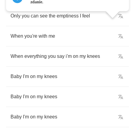
zdanie.
Only
you
can
see
the
emptiness
I
feel
When
you're
with
me
When
everything
you
say
i'm
on
my
knees
Baby
I'm
on
my
knees
Baby
I'm
on
my
knees
Baby
I'm
on
my
knees