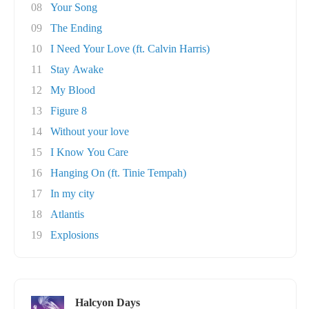
08
Your Song
09
The Ending
10
I Need Your Love (ft. Calvin Harris)
11
Stay Awake
12
My Blood
13
Figure 8
14
Without your love
15
I Know You Care
16
Hanging On (ft. Tinie Tempah)
17
In my city
18
Atlantis
19
Explosions
Halcyon Days