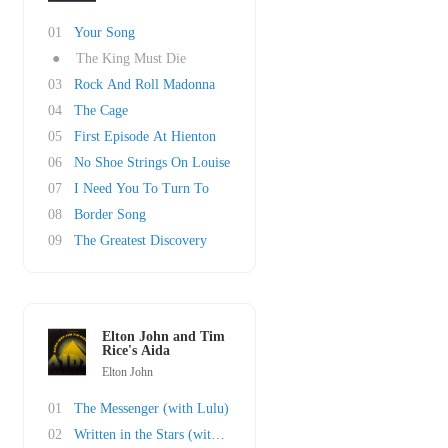
01
Your Song
●
The King Must Die
03
Rock And Roll Madonna
04
The Cage
05
First Episode At Hienton
06
No Shoe Strings On Louise
07
I Need You To Turn To
08
Border Song
09
The Greatest Discovery
Elton John and Tim
Rice's Aida
Elton John
01
The Messenger (with Lulu)
02
Written in the Stars (with LeAnn Rimes)