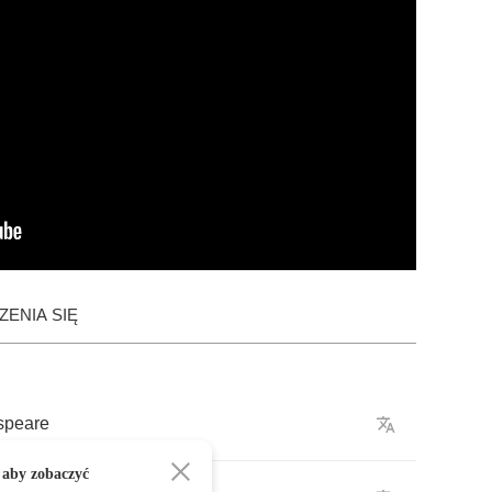
ENIA SIĘ
speare
 aby zobaczyć