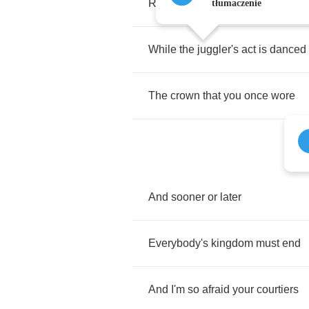
Round
your
throne
room
floor
tłumaczenie
While
the
juggler's
act
is
danced
The
crown
that
you
once
wore
And
sooner
or
later
Everybody's
kingdom
must
end
And
I'm
so
afraid
your
courtiers