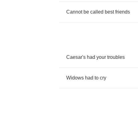
Cannot
be
called
best
friends
Caesar's
had
your
troubles
Widows
had
to
cry