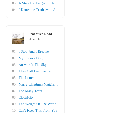
03
A Step Too Far (with Heather Headley & Sherie..
04
I Know the Truth (with Janet Jackson)
Peachtree Road
Elton John
01
I Stop And I Breathe
02
My Elusive Drug
03
Answer In The Sky
04
They Call Her The Cat
05
The Letter
06
Merry Christmas Maggie Thatcher
07
Too Many Tears
08
Electricity
09
The Weight Of The World
10
Can't Keep This From You