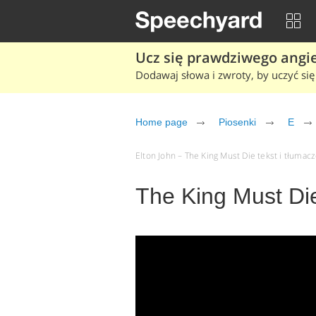
Ucz się prawdziwego angiel
Dodawaj słowa i zwroty, by uczyć się 
Home page
Piosenki
E
Elton John – The King Must Die tekst i tłumacz
The King Must Die