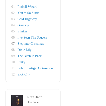
01
Pinball Wizard
02
You're So Static
03
Cold Highway
04
Grimsby
05
Stinker
06
I've Seen The Saucers
07
Step into Christmas
08
Dixie Lily
09
The Bitch Is Back
10
Pinky
11
Solar Prestige A Gammon
12
Sick City
Elton John
Elton John