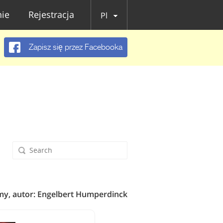
ie
Rejestracja
Pl
Zapisz się przez Facebooka
y, autor: Engelbert Humperdinck