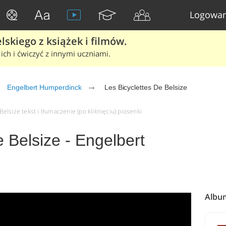
Logowan
skiego z książek i filmów.
ich i ćwiczyć z innymi uczniami.
Engelbert Humperdinck
Les Bicyclettes De Belsize
lsize tekst i tłumaczenie (po kliknięciu) piosenki
e Belsize - Engelbert
Album