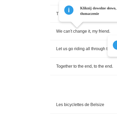
Kliknij dowolne słowo,
The
world
goes
on
.
tłumaczenie
We
can't
change
it
,
my
friend
.
Let
us
go
riding
all
through
the
d
Together
to
the
end
,
to
the
end
.
Les
bicyclettes
de
Belsize