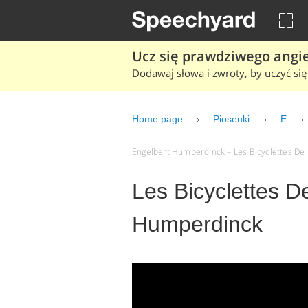
Ucz się prawdziwego angiel
Dodawaj słowa i zwroty, by uczyć się 
Home page
Piosenki
E
Engelbert Humperdinck – Les Bicyclettes De Be
Les Bicyclettes D
Humperdinck