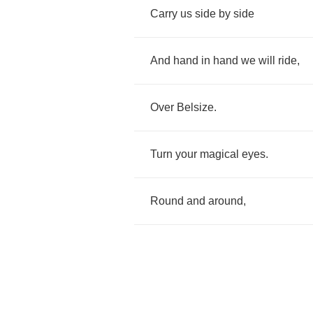
Carry
us
side
by
side
And
hand
in
hand
we
will
ride
,
Over
Belsize
.
Turn
your
magical
eyes
.
Round
and
around
,