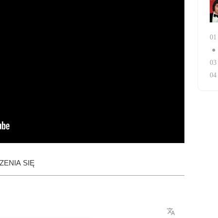
01
●
03
04
ENIA SIĘ