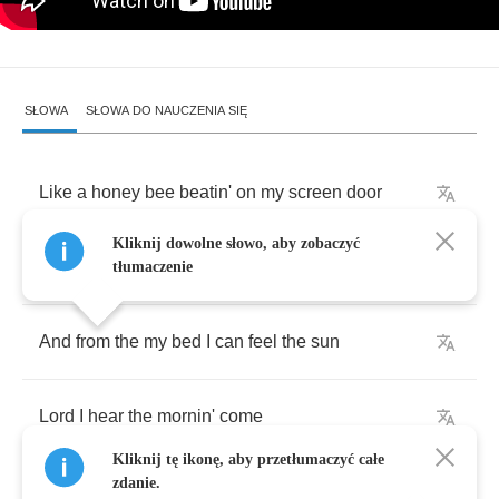
SŁOWA
SŁOWA DO NAUCZENIA SIĘ
Like
a
honey
bee
beatin'
on
my
screen
door
Kliknij dowolne słowo, aby zobaczyć
I
got
a
little
buzz
in
my
head
and
it's
sore
tłumaczenie
And
from
the
my
bed
I
can
feel
the
sun
Lord
I
hear
the
mornin'
come
Kliknij tę ikonę, aby przetłumaczyć całe
zdanie.