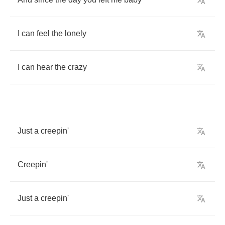
I
can
feel
the
lonely
I
can
hear
the
crazy
Just
a
creepin'
Creepin'
Just
a
creepin'