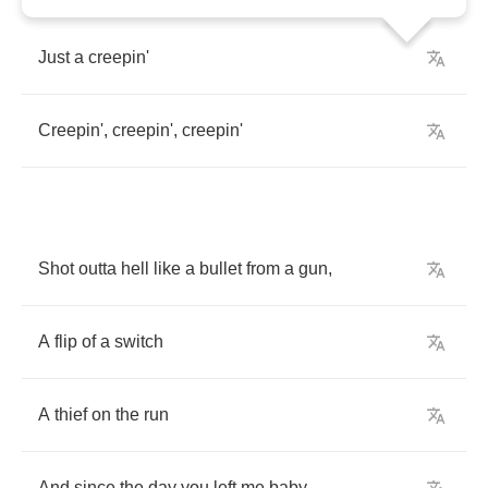
Just
a
creepin'
Creepin'
,
creepin'
,
creepin'
Shot
outta
hell
like
a
bullet
from
a
gun
,
A
flip
of
a
switch
A
thief
on
the
run
And
since
the
day
you
left
me
baby