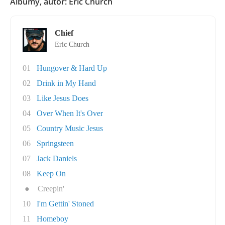
Albumy, autor: Eric Church
Chief
Eric Church
01
Hungover & Hard Up
02
Drink in My Hand
03
Like Jesus Does
04
Over When It's Over
05
Country Music Jesus
06
Springsteen
07
Jack Daniels
08
Keep On
●
Creepin'
10
I'm Gettin' Stoned
11
Homeboy