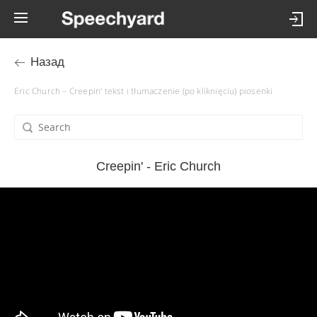
Назад
Eric Church – Creepin' tekst i tłumaczenie (po kliknięciu) piosenki
Creepin' - Eric Church