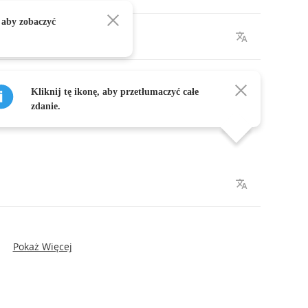
 aby zobaczyć
's
wrong
.
wrong
.
Kliknij tę ikonę, aby przetłumaczyć całe
zdanie.
Pokaż Więcej