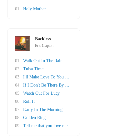
01
Holy Mother
Backless
Eric Clapton
01
Walk Out In The Rain
02
Tulsa Time
03
I'll Make Love To You Anytime
04
If I Don't Be There By Morning
05
Watch Out For Lucy
06
Roll It
07
Early In The Morning
08
Golden Ring
09
Tell me that you love me