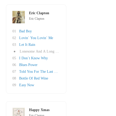
Eric Clapton
Eric Clapton
01
Bad Boy
02
Lovin´ You Lovin´ Me
03
Let It Rain
●
Lonesome And A Long Way From Home
05
I Don´t Know Why
06
Blues Power
07
Told You For The Last Time
08
Bottle Of Red Wine
09
Easy Now
Happy Xmas
Eric Clapton