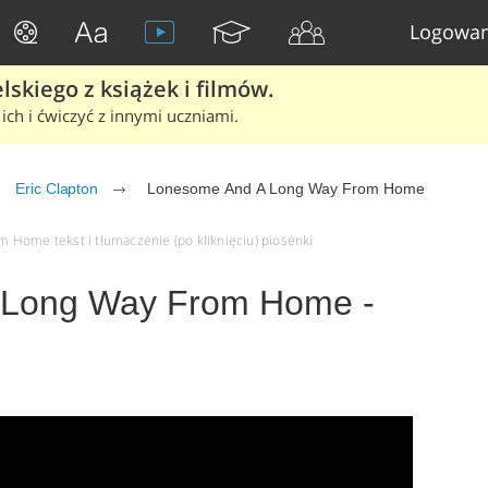
Logowan
skiego z książek i filmów.
ich i ćwiczyć z innymi uczniami.
Eric Clapton
Lonesome And A Long Way From Home
 Home tekst i tłumaczenie (po kliknięciu) piosenki
 Long Way From Home -