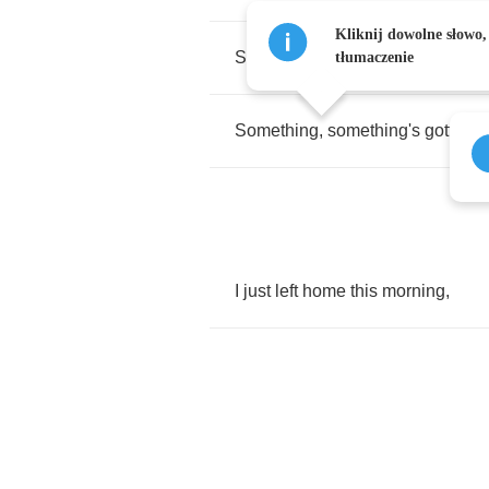
Kliknij dowolne słowo,
Such
a
lovely
day
but
something
tłumaczenie
Something
,
something's
gotta
be
I
just
left
home
this
morning
,