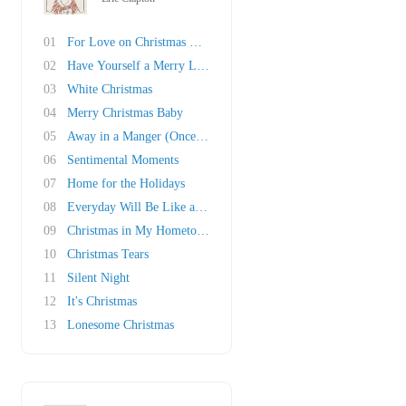
01
For Love on Christmas Day
02
Have Yourself a Merry Little Christmas
03
White Christmas
04
Merry Christmas Baby
05
Away in a Manger (Once in Royal David's City)
06
Sentimental Moments
07
Home for the Holidays
08
Everyday Will Be Like a Holiday
09
Christmas in My Hometown
10
Christmas Tears
11
Silent Night
12
It's Christmas
13
Lonesome Christmas