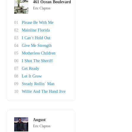
461 Ocean Boulevard
Eric Clapton
01
Please Be With Me
02
Mainline Florida
03
I Can´t Hold Out
04
Give Me Strength
05
Motherless Children
06
I Shot The Sheriff
07
Get Ready
08
Let It Grow
09
Steady Rollin´ Man
10
Willie And The Hand Jive
August
Eric Clapton