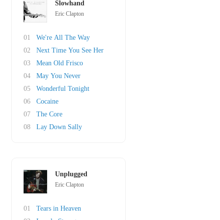
Slowhand
Eric Clapton
01
We're All The Way
02
Next Time You See Her
03
Mean Old Frisco
04
May You Never
05
Wonderful Tonight
06
Cocaine
07
The Core
08
Lay Down Sally
Unplugged
Eric Clapton
01
Tears in Heaven