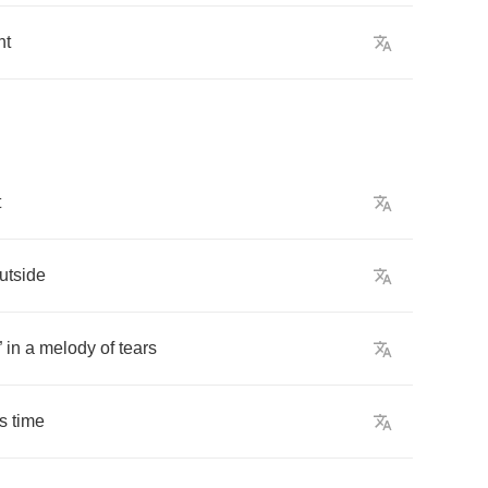
nt
t
utside
”
in
a
melody
of
tears
s
time