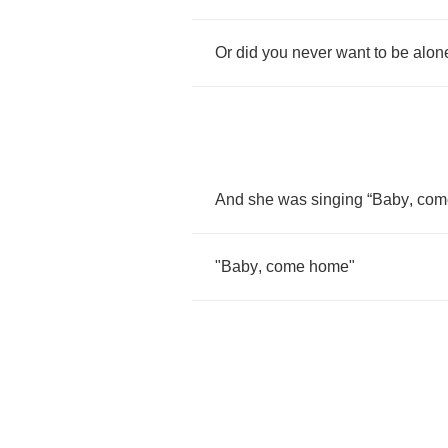
Or
did
you
never
want
to
be
alon
And
she
was
singing
“
Baby
,
com
"
Baby
,
come
home
"