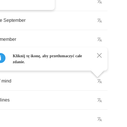
ke
September
emember
Kliknij tę ikonę, aby przetłumaczyć całe
zdanie.
f
mind
lines