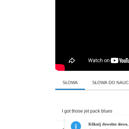
SŁOWA
SŁOWA DO NAUCZ
I
got
those
jet
pack
blues
Kliknij dowolne słowo,