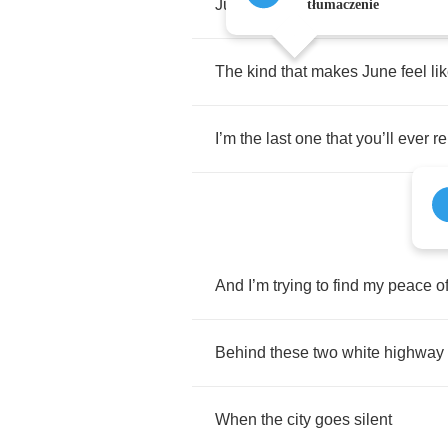
Just
like
Judy
tłumaczenie
The
kind
that
makes
June
feel
li
I
’
m
the
last
one
that
you
’
ll
ever
r
And
I
’
m
trying
to
find
my
peace
o
Behind
these
two
white
highway
When
the
city
goes
silent