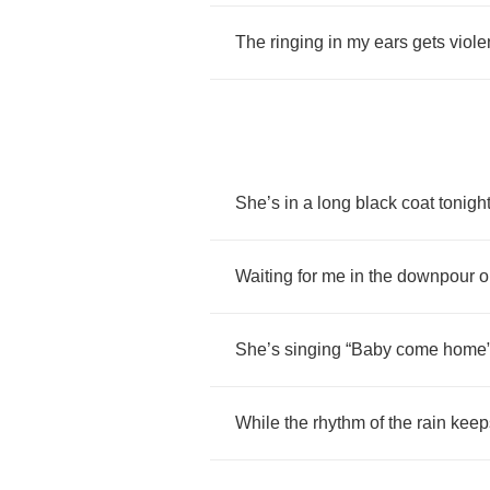
The
ringing
in
my
ears
gets
viole
She
’
s
in
a
long
black
coat
tonigh
Waiting
for
me
in
the
downpour
o
She
’
s
singing
“
Baby
come
home
While
the
rhythm
of
the
rain
keep