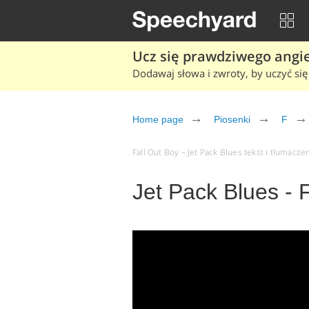
Ucz się prawdziwego angiel
Dodawaj słowa i zwroty, by uczyć się 
Home page
Piosenki
F
Fall Out Boy – Jet Pack Blues tekst i tłumaczen
Jet Pack Blues - 