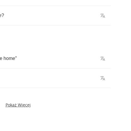
e
?
e
home
”
Pokaż Więcej