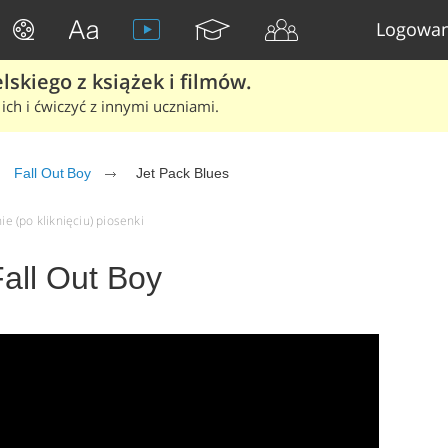
Logowan
skiego z książek i filmów.
ich i ćwiczyć z innymi uczniami.
Fall Out Boy
Jet Pack Blues
ie (po kliknięciu) piosenki
Fall Out Boy