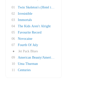
01
Twin Skeleton's (Hotel in NYC)
02
Irresistible
03
Immortals
04
The Kids Aren't Alright
05
Favourite Record
06
Novocaine
07
Fourth Of July
●
Jet Pack Blues
09
American Beauty/American Psycho
10
Uma Thurman
11
Centuries