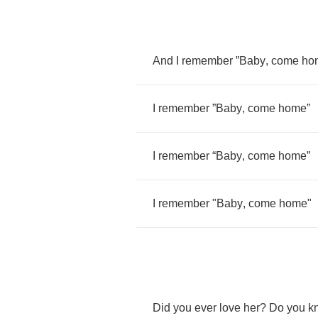
And
I
remember
”
Baby
,
come
ho
I
remember
”
Baby
,
come
home
”
I
remember
“
Baby
,
come
home
”
I
remember
"
Baby
,
come
home
"
Did
you
ever
love
her
?
Do
you
k