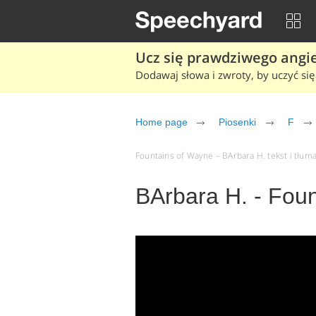
Ucz się prawdziwego angiel
Dodawaj słowa i zwroty, by uczyć się 
Home page
Piosenki
F
Fountains of Wayne – BArbara H. tekst i tłuma
BArbara H. - Fou