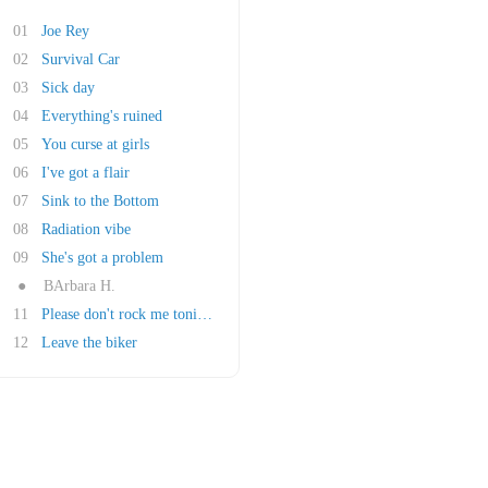
01
Joe Rey
02
Survival Car
03
Sick day
04
Everything's ruined
05
You curse at girls
06
I've got a flair
07
Sink to the Bottom
08
Radiation vibe
09
She's got a problem
●
BArbara H.
11
Please don't rock me tonight
12
Leave the biker