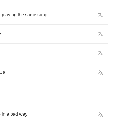
n
playing
the
same
song
y
t
all
p
in
a
bad
way