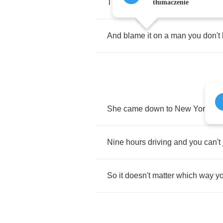
The
kind
that
makes
you
wanna
tłumaczenie
And
blame
it
on
a
man
you
don't
She
came
down
to
New
York
Cit
Nine
hours
driving
and
you
can't
So
it
doesn't
matter
which
way
y