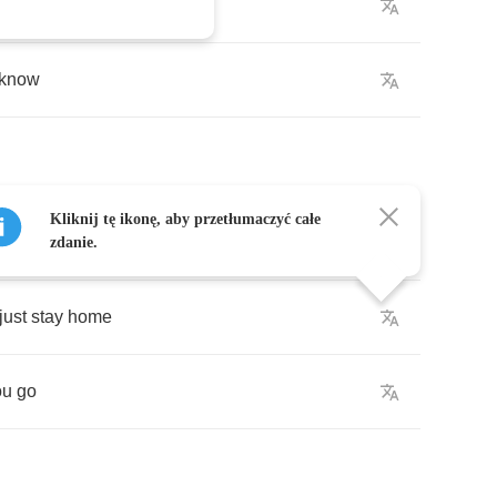
break
stuff
know
Kliknij tę ikonę, aby przetłumaczyć całe
y
in
a
big
bus
zdanie.
just
stay
home
ou
go