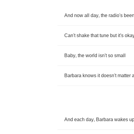
And
now
all
day
,
the
radio's
bee
Can't
shake
that
tune
but
it's
oka
Baby
,
the
world
isn't
so
small
Barbara
knows
it
doesn't
matter
a
And
each
day
,
Barbara
wakes
u