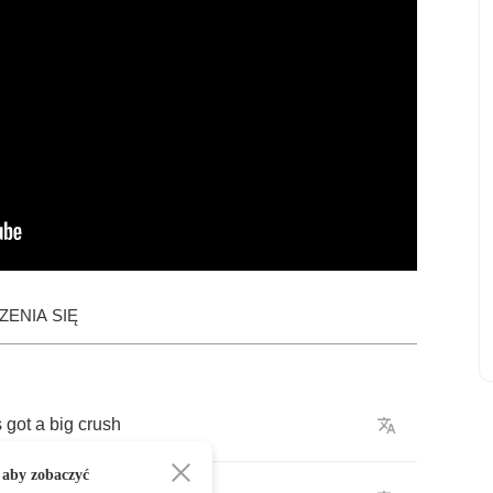
ENIA SIĘ
s
got
a
big
crush
 aby zobaczyć