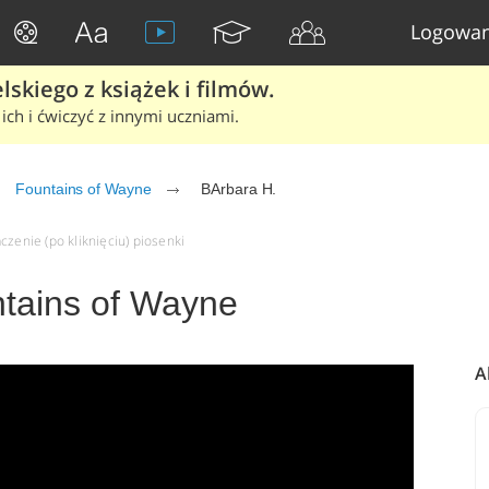
Logowan
skiego z książek i filmów.
ich i ćwiczyć z innymi uczniami.
Fountains of Wayne
BArbara H.
czenie (po kliknięciu) piosenki
ntains of Wayne
A