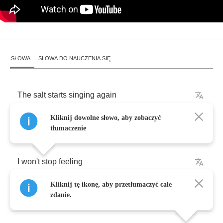
SŁOWA
SŁOWA DO NAUCZENIA SIĘ
The
salt
starts
singing
again
Kliknij dowolne słowo, aby zobaczyć
I
can't
stop
feeling
,
no
tłumaczenie
I
won't
stop
feeling
Kliknij tę ikonę, aby przetłumaczyć całe
The
fun's
not
fun
anymore
zdanie.