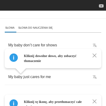
SŁOWA
SŁOWA DO NAUCZENIA SIĘ
My
baby
don
’
t
care
for
shows
Kliknij dowolne słowo, aby zobaczyć
Baby
don
’
t
care
for
clothes
tłumaczenie
My
baby
just
cares
for
me
Kliknij tę ikonę, aby przetłumaczyć całe