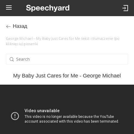
Назад
George Michael – My Baby Just Cares for Me tekst i tłumaczenie (po
kliknięciu) piosenki
My Baby Just Cares for Me - George Michael