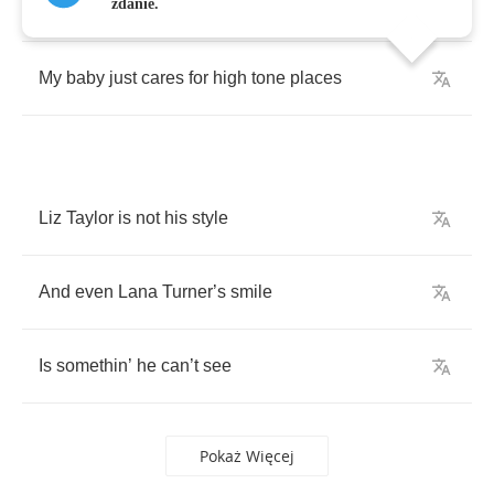
My
baby
don
’
t
care
for
cars
and
races
zdanie.
My
baby
just
cares
for
high
tone
places
Liz
Taylor
is
not
his
style
And
even
Lana
Turner
’
s
smile
Is
somethin
’
he
can
’
t
see
Pokaż Więcej