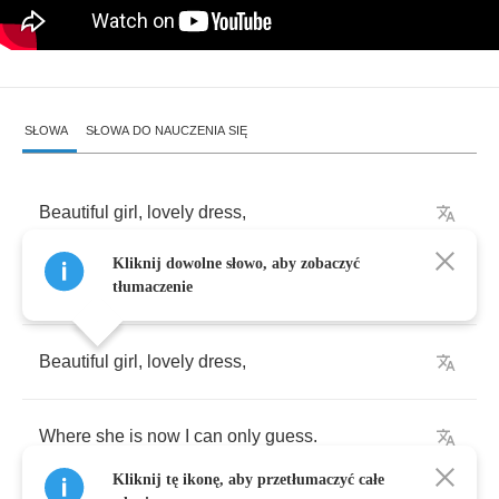
SŁOWA
SŁOWA DO NAUCZENIA SIĘ
Beautiful
girl
,
lovely
dress
,
Kliknij dowolne słowo, aby zobaczyć
High
school
smiles
,
oh
yes
,
tłumaczenie
Beautiful
girl
,
lovely
dress
,
Where
she
is
now
I
can
only
guess
.
Kliknij tę ikonę, aby przetłumaczyć całe