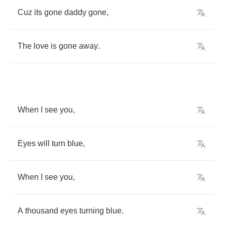
Cuz
its
gone
daddy
gone
,
The
love
is
gone
away
.
When
I
see
you
,
Eyes
will
turn
blue
,
When
I
see
you
,
A
thousand
eyes
turning
blue
.