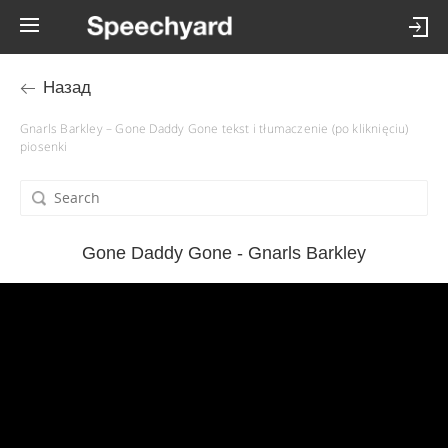
Назад
Gnarls Barkley – Gone Daddy Gone tekst i tłumaczenie (po kliknięciu)
piosenki
Gone Daddy Gone - Gnarls Barkley