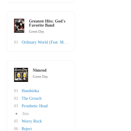
Greatest Hits: God's
Favorite Band
Green Day
01
Ordinary World (Feat. Miranda Lambert)
Nimrod
Green Day
01
Haushinka
02
The Grouch
03
Prosthetic Head
●
Jinx
05
Worry Rock
06
Reject