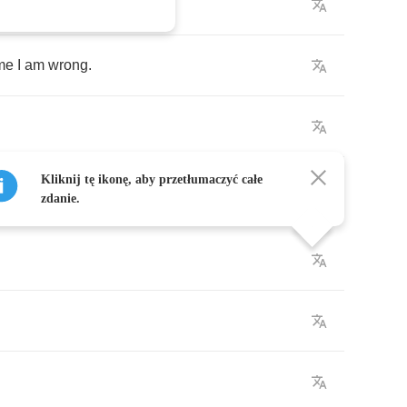
wall
.
me
I
am
wrong
.
Kliknij tę ikonę, aby przetłumaczyć całe
zdanie.