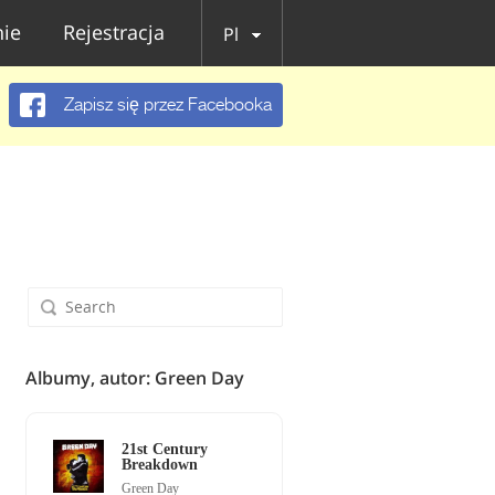
ie
Rejestracja
Pl
Zapisz się przez Facebooka
Albumy, autor: Green Day
21st Century
Breakdown
Green Day