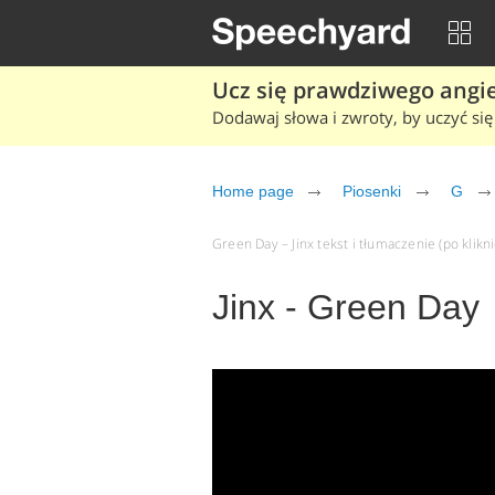
Ucz się prawdziwego angiel
Dodawaj słowa i zwroty, by uczyć się 
Home page
Piosenki
G
Green Day – Jinx tekst i tłumaczenie (po klikn
Jinx - Green Day