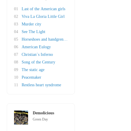
01
Last of the American girls
02
Viva La Gloria Little Girl
03
Murder city
04
See The Light
05
Horseshoes and handgrenades
06
American Eulogy
07
Christian´s Inferno
08
Song of the Century
09
The static age
10
Peacemaker
11
Restless heart syndrome
Demolicious
Green Day