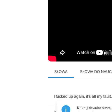
SŁOWA
SŁOWA DO NAUCZ
I
fucked
up
again
,
it's
all
my
fault
.
Kliknij dowolne słowo,