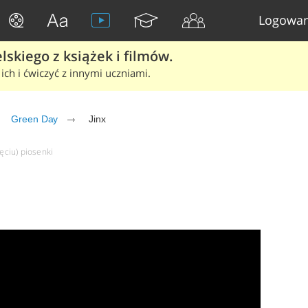
Logowan
skiego z książek i filmów.
ich i ćwiczyć z innymi uczniami.
Green Day
Jinx
ięciu) piosenki