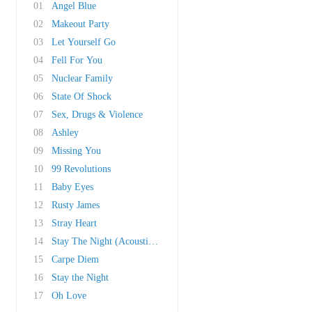
01
Angel Blue
02
Makeout Party
03
Let Yourself Go
04
Fell For You
05
Nuclear Family
06
State Of Shock
07
Sex, Drugs & Violence
08
Ashley
09
Missing You
10
99 Revolutions
11
Baby Eyes
12
Rusty James
13
Stray Heart
14
Stay The Night (Acoustic Version)
15
Carpe Diem
16
Stay the Night
17
Oh Love