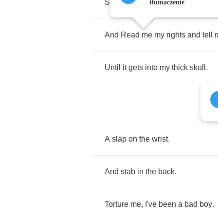
So
turn
me
around
and
face
the
tłumaczenie
And
Read
me
my
rights
and
tell
Until
it
gets
into
my
thick
skull
.
A
slap
on
the
wrist
.
And
stab
in
the
back
.
Torture
me
,
I've
been
a
bad
boy
.