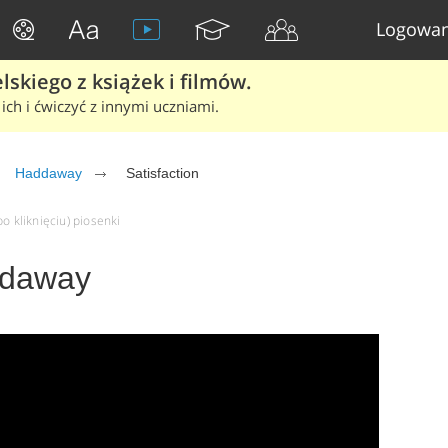
Logowan
skiego z książek i filmów.
ich i ćwiczyć z innymi uczniami.
Haddaway
Satisfaction
o kliknięciu) piosenki
addaway