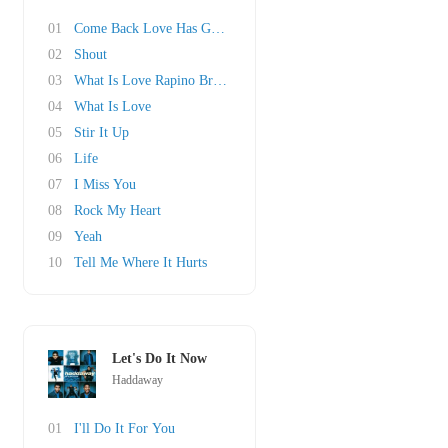
01
Come Back Love Has Got A Hold On Me
02
Shout
03
What Is Love Rapino Brothers Mix
04
What Is Love
05
Stir It Up
06
Life
07
I Miss You
08
Rock My Heart
09
Yeah
10
Tell Me Where It Hurts
Let's Do It Now
Haddaway
01
I'll Do It For You