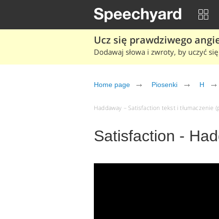
Ucz się prawdziwego angiel
Dodawaj słowa i zwroty, by uczyć się 
Home page
Piosenki
H
Haddaway – Satisfaction tekst i tłumaczenie (p
Satisfaction - H