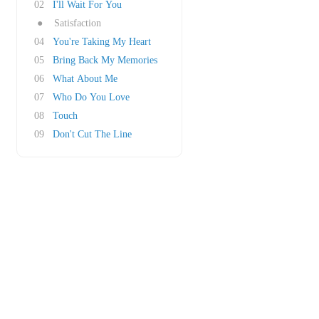
02
I'll Wait For You
●
Satisfaction
04
You're Taking My Heart
05
Bring Back My Memories
06
What About Me
07
Who Do You Love
08
Touch
09
Don't Cut The Line