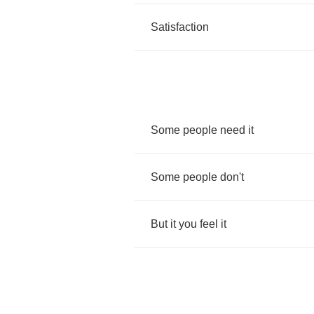
Satisfaction
Some
people
need
it
Some
people
don't
But
it
you
feel
it