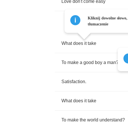
Love
don't
come
easy
Kliknij dowolne słowo,
tłumaczenie
What
does
it
take
To
make
a
good
boy
a
man
?
Satisfaction
.
What
does
it
take
To
make
the
world
understand
?