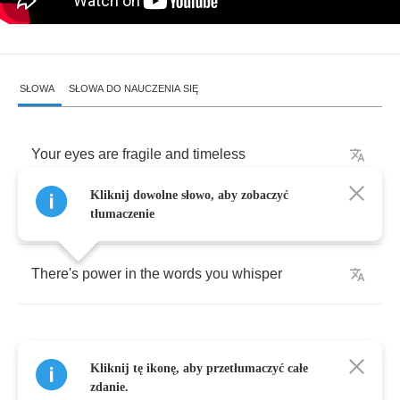
SŁOWA
SŁOWA DO NAUCZENIA SIĘ
Your
eyes
are
fragile
and
timeless
Kliknij dowolne słowo, aby zobaczyć
It's
beautiful
tłumaczenie
There's
power
in
the
words
you
whisper
Kliknij tę ikonę, aby przetłumaczyć całe
He
treats
you
so
cold
and
so
mindless
zdanie.