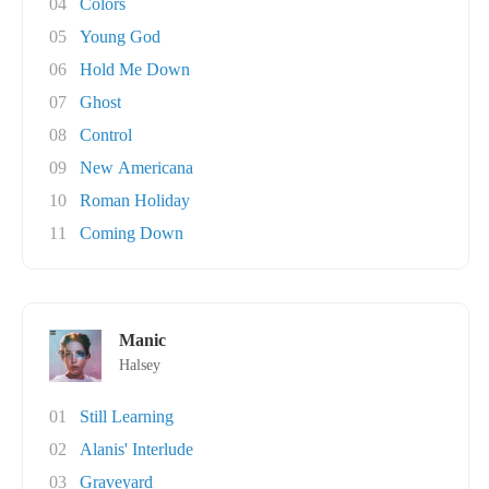
04
Colors
05
Young God
06
Hold Me Down
07
Ghost
08
Control
09
New Americana
10
Roman Holiday
11
Coming Down
Manic
Halsey
01
Still Learning
02
Alanis' Interlude
03
Graveyard