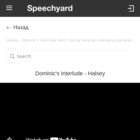
Назад
Halsey – Dominic's Interlude tekst i tłumaczenie (po kliknięciu) piosenki
Dominic's Interlude - Halsey