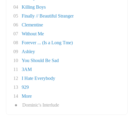
04
Killing Boys
05
Finally // Beautiful Stranger
06
Clementine
07
Without Me
08
Forever ... (Is a Long Tme)
09
Ashley
10
You Should Be Sad
11
3AM
12
I Hate Everybody
13
929
14
More
●
Dominic's Interlude