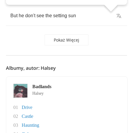
But
he
don't
see
the
setting
sun
Pokaż Więcej
Albumy, autor: Halsey
Badlands
Halsey
01
Drive
02
Castle
03
Haunting