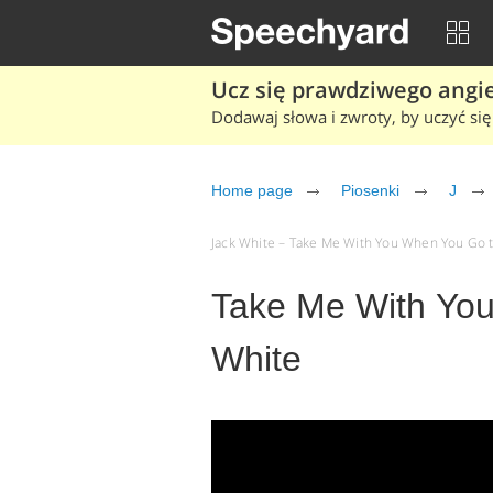
Ucz się prawdziwego angiel
Dodawaj słowa i zwroty, by uczyć się 
Home page
Piosenki
J
Jack White – Take Me With You When You Go te
Take Me With Yo
White