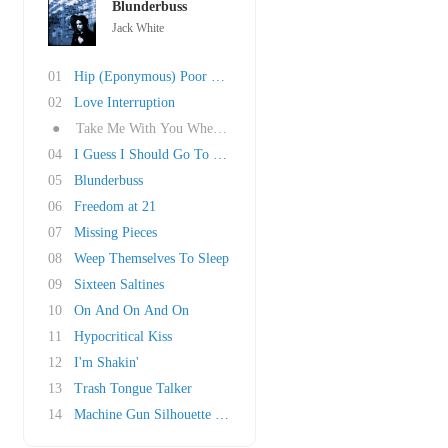
Blunderbuss
Jack White
01
Hip (Eponymous) Poor Boy
02
Love Interruption
●
Take Me With You When You Go
04
I Guess I Should Go To Sleep
05
Blunderbuss
06
Freedom at 21
07
Missing Pieces
08
Weep Themselves To Sleep
09
Sixteen Saltines
10
On And On And On
11
Hypocritical Kiss
12
I'm Shakin'
13
Trash Tongue Talker
14
Machine Gun Silhouette (Bonus Track)