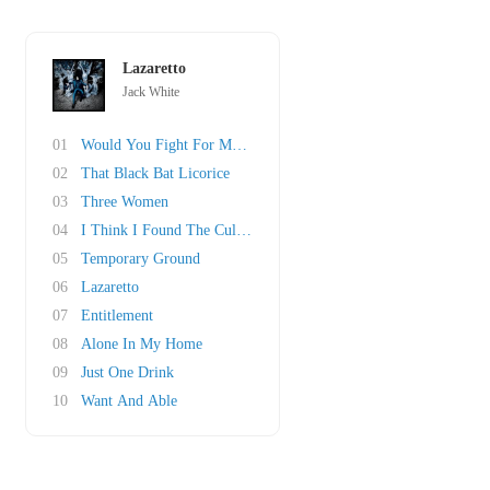
Lazaretto
Jack White
01
Would You Fight For My Love?
02
That Black Bat Licorice
03
Three Women
04
I Think I Found The Culprit
05
Temporary Ground
06
Lazaretto
07
Entitlement
08
Alone In My Home
09
Just One Drink
10
Want And Able