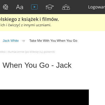
Logowan
skiego z książek i filmów.
ich i ćwiczyć z innymi uczniami.
Jack White
Take Me With You When You Go
kst i tłumaczenie (po kliknięciu) piosenki
u When You Go - Jack