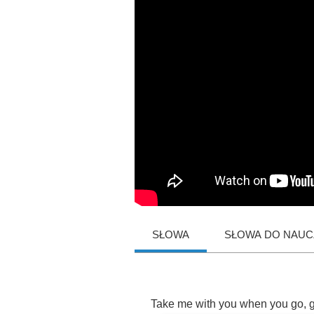
SŁOWA
SŁOWA DO NAUCZ
Take
me
with
you
when
you
go
,
g