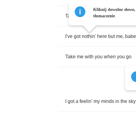
Kliknij dowolne słowo,
Take
me
anywhere
you
go
tłumaczenie
I've
got
nothin'
here
but
me
,
babe
Take
me
with
you
when
you
go
I
got
a
feelin'
my
minds
in
the
sky