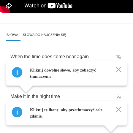
SŁOWA
SŁOWA DO NAUCZENIA SIĘ
When
the
time
does
come
near
again
Kliknij dowolne słowo, aby zobaczyć
When
the
day
does
seem
clear
again
tłumaczenie
Make
it
in
the
night
time
Kliknij tę ikonę, aby przetłumaczyć całe
The
dreams
ands
in
the
light
time
zdanie.