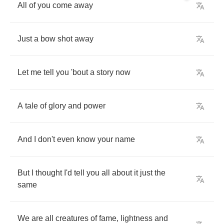
All
of
you
come
away
Just
a
bow
shot
away
Let
me
tell
you
'bout
a
story
now
A
tale
of
glory
and
power
And
I
don't
even
know
your
name
But
I
thought
I'd
tell
you
all
about
it
just
the
same
We
are
all
creatures
of
fame
,
lightness
and