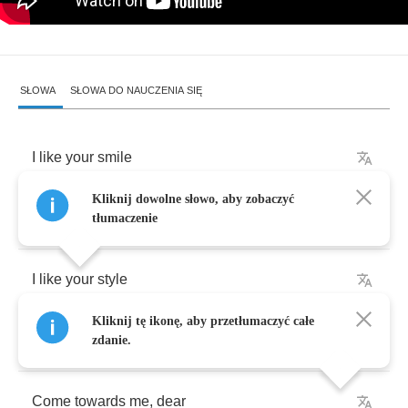
SŁOWA
SŁOWA DO NAUCZENIA SIĘ
I
like
your
smile
Kliknij dowolne słowo, aby zobaczyć
Don't
like
complication
tłumaczenie
I
like
your
style
Kliknij tę ikonę, aby przetłumaczyć całe
Don't
like
calculation
zdanie.
Come
towards
me
,
dear