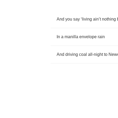
And
you
say
‘
living
ain
’
t
nothing
In
a
manilla
envelope
rain
And
driving
coal
all
-
night
to
Newc