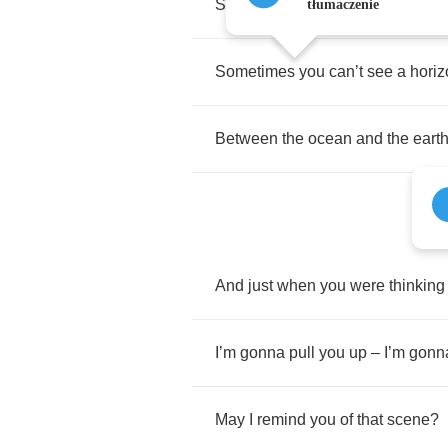
Scouting
the
edge
of
the
univers
tłumaczenie
Sometimes
you
can
’
t
see
a
horiz
Between
the
ocean
and
the
eart
And
just
when
you
were
thinking
I
’
m
gonna
pull
you
up
–
I
’
m
gonn
May
I
remind
you
of
that
scene
?