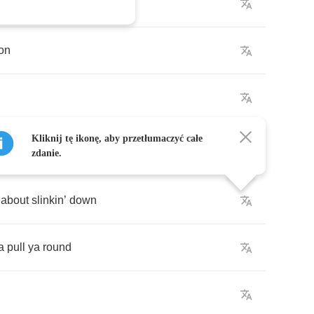
e
on
h
Kliknij tę ikonę, aby przetłumaczyć całe
zdanie.
about
slinkin
’
down
a
pull
ya
round