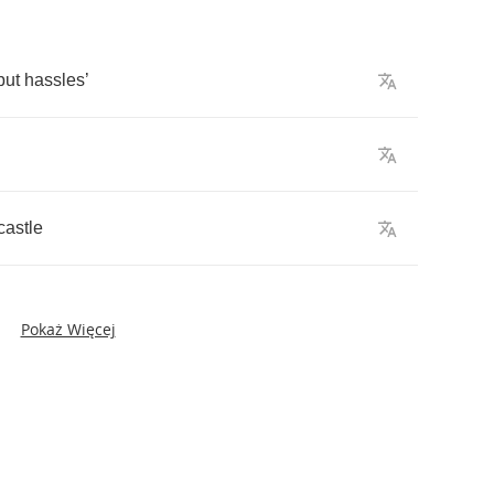
but
hassles
’
astle
Pokaż Więcej