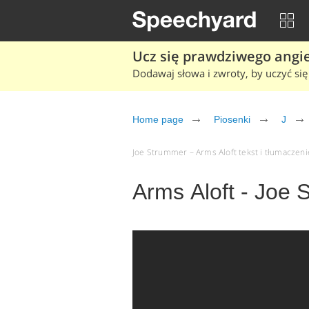
Ucz się prawdziwego angiel
Dodawaj słowa i zwroty, by uczyć się 
Home page
Piosenki
J
Joe Strummer – Arms Aloft tekst i tłumaczenie
Arms Aloft - Joe