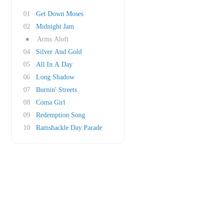
01
Get Down Moses
02
Midnight Jam
●
Arms Aloft
04
Silver And Gold
05
All In A Day
06
Long Shadow
07
Burnin' Streets
08
Coma Girl
09
Redemption Song
10
Ramshackle Day Parade