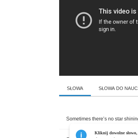
SŁOWA
SŁOWA DO NAUCZ
Sometimes
there
’
s
no
star
shinin
Kliknij dowolne słowo,