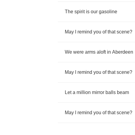
The
spirit
is
our
gasoline
May
I
remind
you
of
that
scene
?
We
were
arms
aloft
in
Aberdeen
May
I
remind
you
of
that
scene
?
Let
a
million
mirror
balls
beam
May
I
remind
you
of
that
scene
?