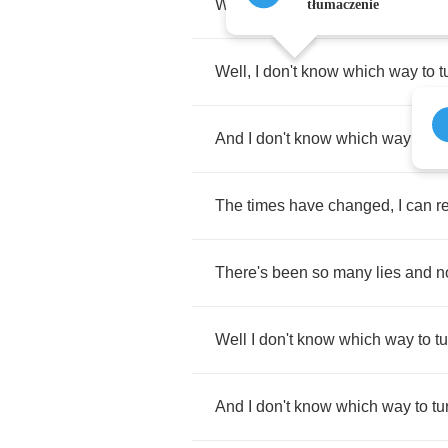
We've
had
times
in
the
past
whe
tłumaczenie
Well
,
I
don't
know
which
way
to
t
And
I
don't
know
which
way
to
tu
The
times
have
changed
,
I
can
r
There's
been
so
many
lies
and
n
Well
I
don't
know
which
way
to
t
And
I
don't
know
which
way
to
tu