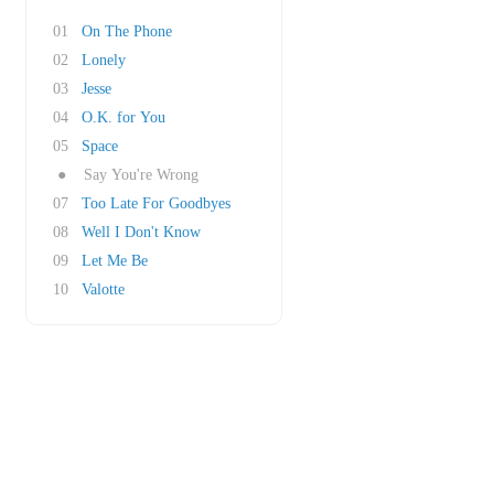
01
On The Phone
02
Lonely
03
Jesse
04
O.K. for You
05
Space
●
Say You're Wrong
07
Too Late For Goodbyes
08
Well I Don't Know
09
Let Me Be
10
Valotte