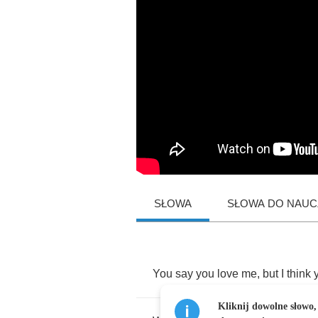
SŁOWA
SŁOWA DO NAUCZ
You
say
you
love
me
,
but
I
think
Kliknij dowolne słowo,