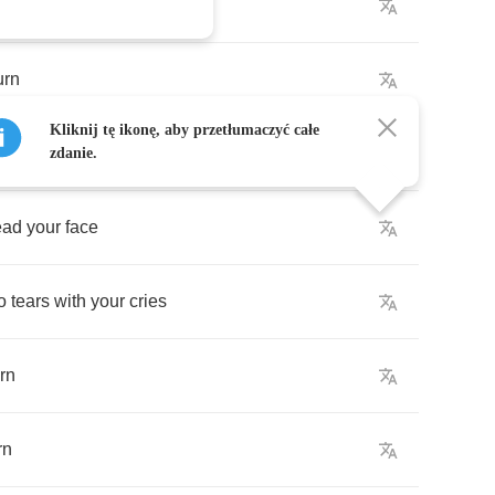
n
we
weren't
so
strong
urn
Kliknij tę ikonę, aby przetłumaczyć całe
rn
zdanie.
ead
your
face
o
tears
with
your
cries
urn
rn