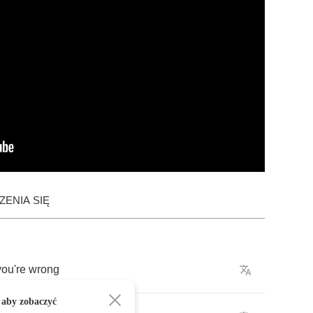
ENIA SIĘ
you're
wrong
 aby zobaczyć