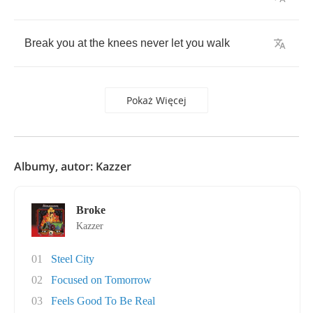
Break
you
at
the
knees
never
let
you
walk
Pokaż Więcej
Albumy, autor: Kazzer
Broke
Kazzer
01
Steel City
02
Focused on Tomorrow
03
Feels Good To Be Real