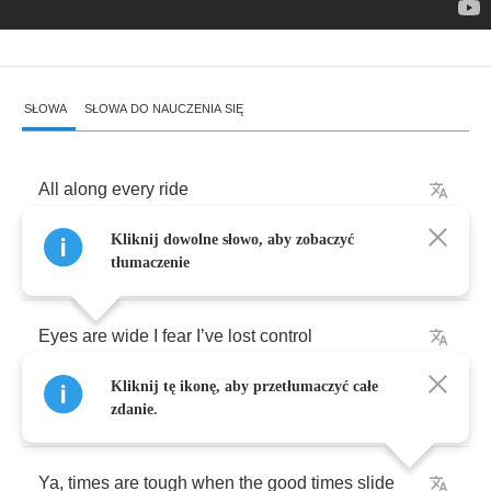
SŁOWA
SŁOWA DO NAUCZENIA SIĘ
All
along
every
ride
Kliknij dowolne słowo, aby zobaczyć
Taste
the
anger
buildin
up
inside
tłumaczenie
Eyes
are
wide
I
fear
I
’
ve
lost
control
Kliknij tę ikonę, aby przetłumaczyć całe
On
this
desert
long
live
rock
and
roll
zdanie.
Ya
,
times
are
tough
when
the
good
times
slide