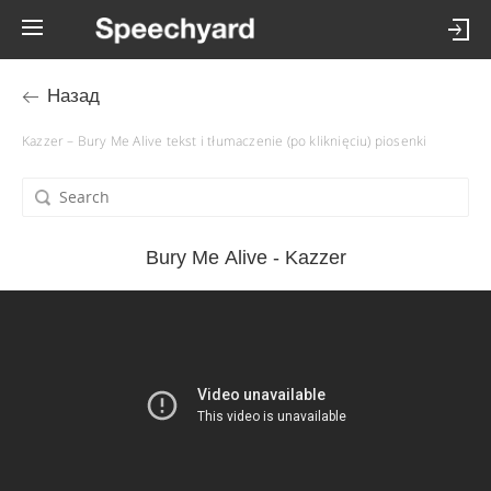
Назад
Kazzer – Bury Me Alive tekst i tłumaczenie (po kliknięciu) piosenki
Bury Me Alive - Kazzer