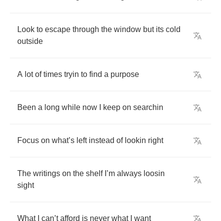
Look
to
escape
through
the
window
but
its
cold
outside
A
lot
of
times
tryin
to
find
a
purpose
Been
a
long
while
now
I
keep
on
searchin
Focus
on
what
’
s
left
instead
of
lookin
right
The
writings
on
the
shelf
I
’
m
always
loosin
sight
What
I
can
’
t
afford
is
never
what
I
want