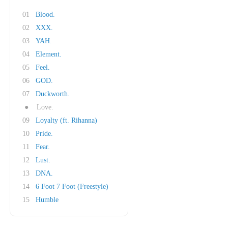
01
Blood.
02
XXX.
03
YAH.
04
Element.
05
Feel.
06
GOD.
07
Duckworth.
●
Love.
09
Loyalty (ft. Rihanna)
10
Pride.
11
Fear.
12
Lust.
13
DNA.
14
6 Foot 7 Foot (Freestyle)
15
Humble