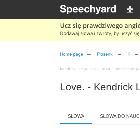
Ucz się prawdziwego angiel
Dodawaj słowa i zwroty, by uczyć się 
Home page
Piosenki
K
Kendrick Lamar – Love. tekst i tłumaczenie (po
Love. - Kendrick
SŁOWA
SŁOWA DO NAUCZ