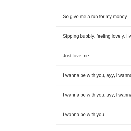
So
give
me
a
run
for
my
money
Sipping
bubbly
,
feeling
lovely
,
li
Just
love
me
I
wanna
be
with
you
,
ayy
,
I
wann
I
wanna
be
with
you
,
ayy
,
I
wann
I
wanna
be
with
you