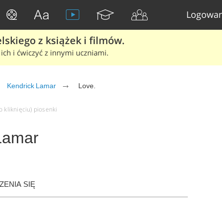
Logowan
skiego z książek i filmów.
ich i ćwiczyć z innymi uczniami.
Kendrick Lamar
Love.
 kliknięciu) piosenki
 Lamar
ENIA SIĘ