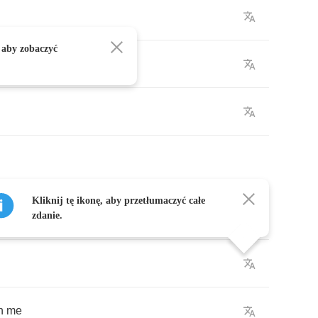
 aby zobaczyć
Kliknij tę ikonę, aby przetłumaczyć całe
r
]
zdanie.
n
me