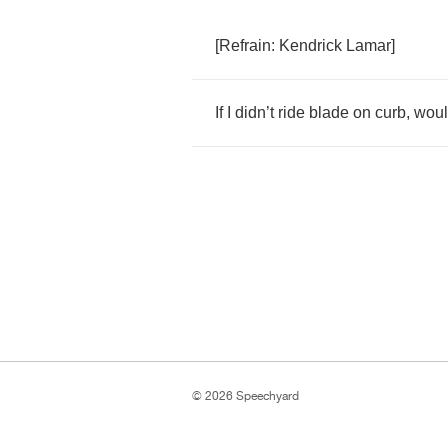
[
Refrain
:
Kendrick
Lamar
]
If
I
didn
’
t
ride
blade
on
curb
,
wou
© 2026 Speechyard