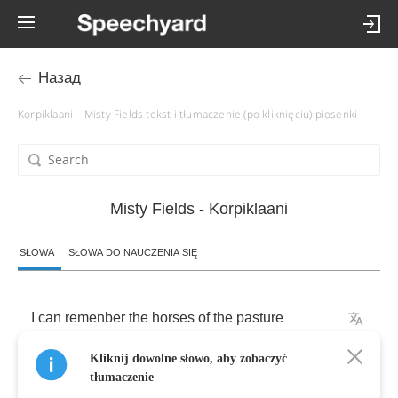
Назад
Korpiklaani – Misty Fields tekst i tłumaczenie (po kliknięciu) piosenki
Misty Fields - Korpiklaani
SŁOWA
SŁOWA DO NAUCZENIA SIĘ
I
can
remenber
the
horses
of
the
pasture
Kliknij dowolne słowo, aby zobaczyć
misty
mornings
and
cool
of
the
evenings
.
tłumaczenie