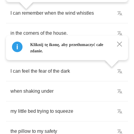
I
can
remember
when
the
wind
whistles
in
the
corners
of
the
house
.
Kliknij tę ikonę, aby przetłumaczyć całe
zdanie.
I
can
feel
the
fear
of
the
dark
when
shaking
under
my
little
bed
trying
to
squeeze
the
pillow
to
my
safety