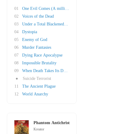
01
One Evil Comes (A million follow)
02
Voices of the Dead
03
Under a Total Blackened Sky
04
Dystopia
05
Enemy of God
06
Murder Fantasies
07
Dying Race Apocalypse
08
Impossible Brutality
09
When Death Takes Its Dominion
●
Suicide Terrorist
11
The Ancient Plague
12
World Anarchy
Phantom Antichrist
Kreator