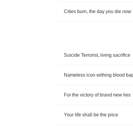
Cities
burn
,
the
day
you
die
now
Suicide
Terrorist
,
living
sacrifice
Nameless
icon
withing
blood
bap
For
the
victory
of
brand
new
lies
Your
life
shall
be
the
price