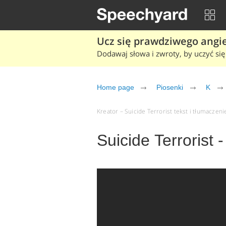
Ucz się prawdziwego angiel
Dodawaj słowa i zwroty, by uczyć się 
Home page
Piosenki
K
Kreator – Suicide Terrorist tekst i tłumaczenie
Suicide Terrorist 