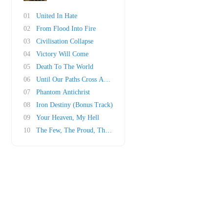
01
United In Hate
02
From Flood Into Fire
03
Civilisation Collapse
04
Victory Will Come
05
Death To The World
06
Until Our Paths Cross Again
07
Phantom Antichrist
08
Iron Destiny (Bonus Track)
09
Your Heaven, My Hell
10
The Few, The Proud, The Broken