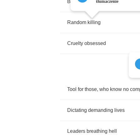
Bringing
Worldwide
death
tłumaczenie
Random
killing
Cruelty
obsessed
Tool
for
those
,
who
know
no
com
Dictating
demanding
lives
Leaders
breathing
hell