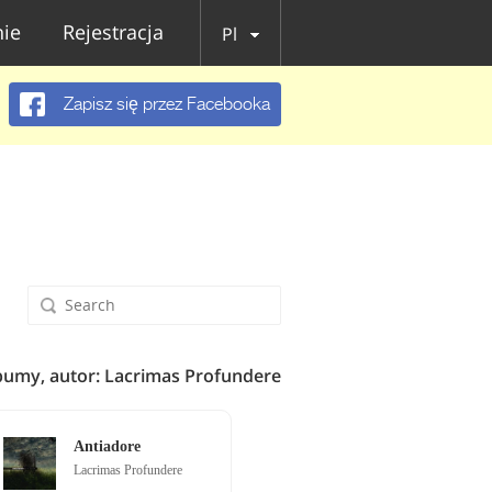
ie
Rejestracja
Pl
Zapisz się przez Facebooka
bumy, autor: Lacrimas Profundere
Antiadore
Lacrimas Profundere