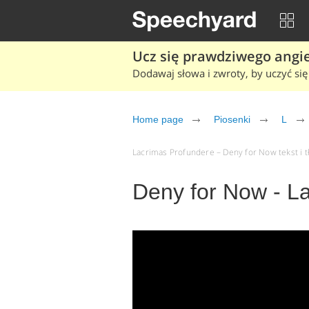
Ucz się prawdziwego angiel
Dodawaj słowa i zwroty, by uczyć się 
Home page
Piosenki
L
Lacrimas Profundere – Deny for Now tekst i t
Deny for Now - L