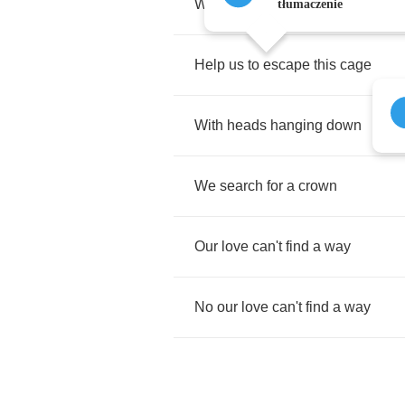
Without
a
thing
somehow
tłumaczenie
Help
us
to
escape
this
cage
With
heads
hanging
down
We
search
for
a
crown
Our
love
can't
find
a
way
No
our
love
can't
find
a
way