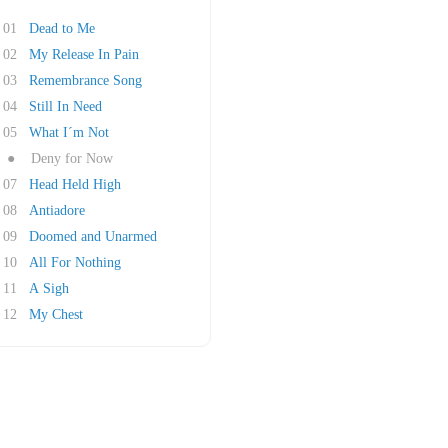
01
Dead to Me
02
My Release In Pain
03
Remembrance Song
04
Still In Need
05
What I´m Not
●
Deny for Now
07
Head Held High
08
Antiadore
09
Doomed and Unarmed
10
All For Nothing
11
A Sigh
12
My Chest