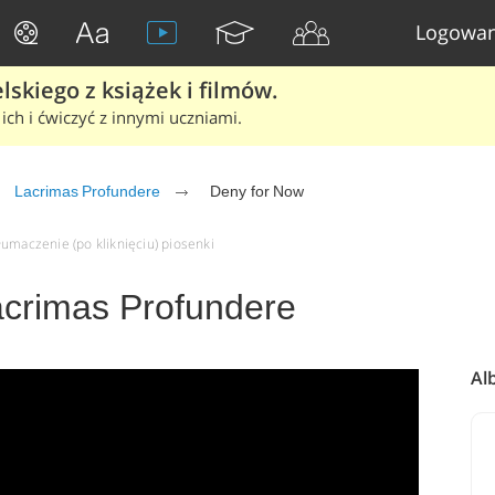
Logowan
skiego z książek i filmów.
ich i ćwiczyć z innymi uczniami.
Lacrimas Profundere
Deny for Now
łumaczenie (po kliknięciu) piosenki
acrimas Profundere
Al