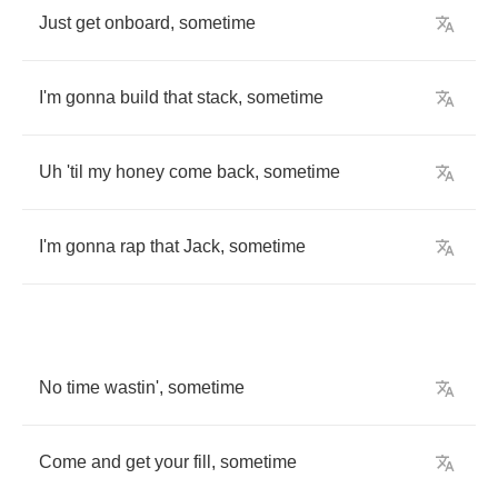
Just
get
onboard
,
sometime
I'm
gonna
build
that
stack
,
sometime
Uh
'til
my
honey
come
back
,
sometime
I'm
gonna
rap
that
Jack
,
sometime
No
time
wastin'
,
sometime
Come
and
get
your
fill
,
sometime