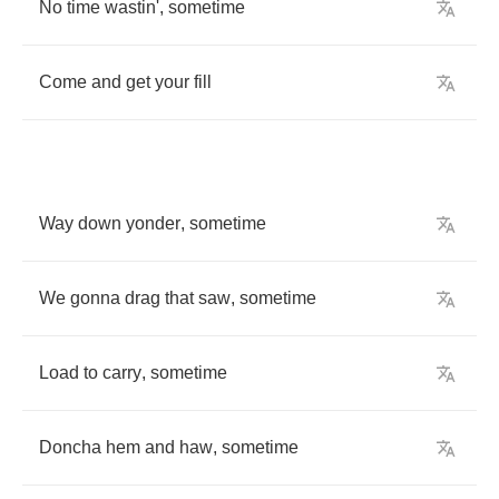
No
time
wastin'
,
sometime
Come
and
get
your
fill
Way
down
yonder
,
sometime
We
gonna
drag
that
saw
,
sometime
Load
to
carry
,
sometime
Doncha
hem
and
haw
,
sometime