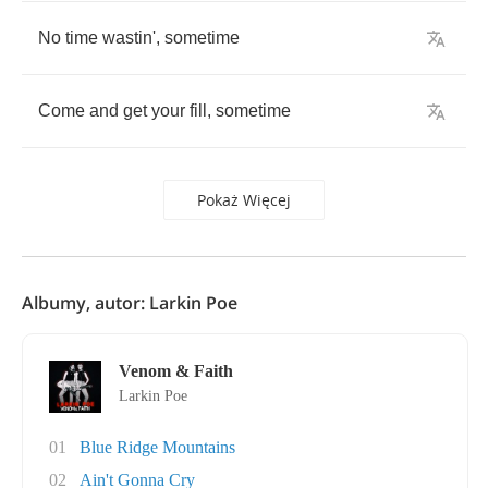
No
time
wastin'
,
sometime
Come
and
get
your
fill
,
sometime
Pokaż Więcej
Albumy, autor: Larkin Poe
Venom & Faith
Larkin Poe
01
Blue Ridge Mountains
02
Ain't Gonna Cry