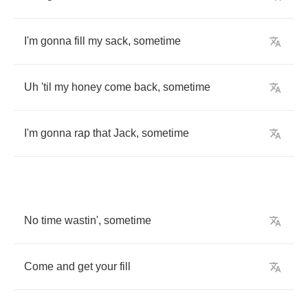
I'm
gonna
fill
my
sack
,
sometime
Uh
'til
my
honey
come
back
,
sometime
I'm
gonna
rap
that
Jack
,
sometime
No
time
wastin'
,
sometime
Come
and
get
your
fill