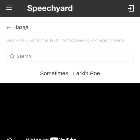
Назад
Larkin Poe – Sometimes tekst i tłumaczenie (po kliknięciu) piosenki
Sometimes - Larkin Poe