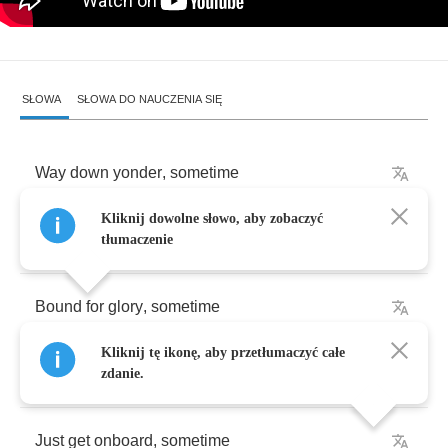
SŁOWA
SŁOWA DO NAUCZENIA SIĘ
Way
down
yonder
,
sometime
Kliknij dowolne słowo, aby zobaczyć
Living
with
the
law
,
sometime
tłumaczenie
Bound
for
glory
,
sometime
Kliknij tę ikonę, aby przetłumaczyć całe
We
gonna
see
it
all
,
sometime
zdanie.
Just
get
onboard
,
sometime