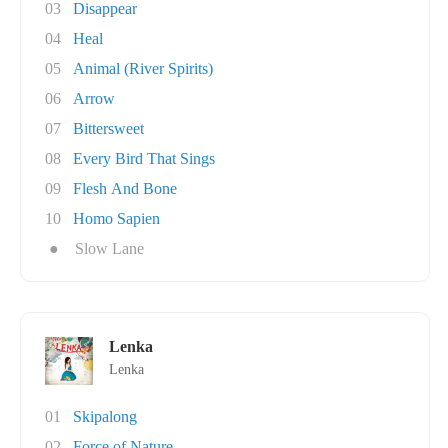
03
Disappear
04
Heal
05
Animal (River Spirits)
06
Arrow
07
Bittersweet
08
Every Bird That Sings
09
Flesh And Bone
10
Homo Sapien
●
Slow Lane
Lenka
Lenka
01
Skipalong
02
Force of Nature