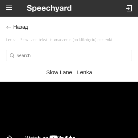
Назад
Lenka – Slow Lane tekst i tłumaczenie (po kliknięciu) piosenki
Slow Lane - Lenka