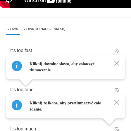
SŁOWA
SŁOWA DO NAUCZENIA SIĘ
It's
too
fast
Kliknij dowolne słowo, aby zobaczyć
And
it
only
speeds
it
up
tłumaczenie
It's
too
loud
Kliknij tę ikonę, aby przetłumaczyć całe
When
the
bottle
goes
"
pop
"
zdanie.
It's
too
much