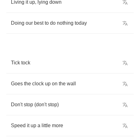
Living
it
up
,
lying
down
Doing
our
best
to
do
nothing
today
Tick
tock
Goes
the
clock
up
on
the
wall
Don't
stop
(
don't
stop
)
Speed
it
up
a
little
more