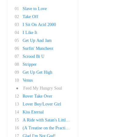
01
Slave to Love
02
Take Off
03
I Sit On Acid 2000
04
I Like It
05
Get Up And Jam
06
Surfin' Muncheez
07
Scrood Bi U
08
Stripper
09
Get Up Get High
10
Venus
●
Feed My Hungry Soul
12
Rover Take Over
13
Lover Boy/Lover Girl
14
Kiss Eternal
15
A Ride with Satan's Little Helpers
16
(A Treatise on the Practical Methods Whereby ..
17
Glad I'm Not God!