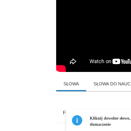
SŁOWA
SŁOWA DO NAUCZ
Feed
my
hungry
soul
Kliknij dowolne słowo,
tłumaczenie