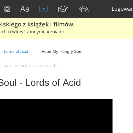
Logowan
skiego z książek i filmów.
ich i ćwiczyć z innymi uczniami.
Lords of Acid
Feed My Hungry Soul
łumaczenie (po kliknięciu) piosenki
oul - Lords of Acid