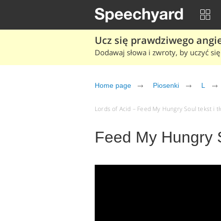
Ucz się prawdziwego angiel
Dodawaj słowa i zwroty, by uczyć się 
Home page
Piosenki
L
Lords of Acid – Feed My Hungry Soul tekst i t
Feed My Hungry S