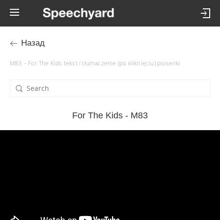
Назад
M83 – For The Kids tekst i tłumaczenie (po kliknięciu) piosenki
For The Kids - M83