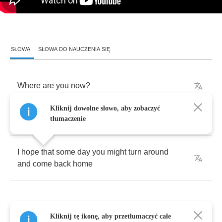
SŁOWA
SŁOWA DO NAUCZENIA SIĘ
Where
are
you
now
?
Kliknij dowolne słowo, aby zobaczyć
Who
do
you
go
to
for
a
shoulder
to
cry
on
?
tłumaczenie
I
hope
that
some
day
you
might
turn
around
and
come
back
home
Kliknij tę ikonę, aby przetłumaczyć całe