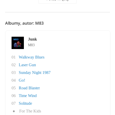
Albumy, autor: M83
Junk
M83
01
Walkway Blues
02
Laser Gun
03
Sunday Night 1987
04
Go!
05
Road Blaster
06
Time Wind
07
Solitude
●
For The Kids