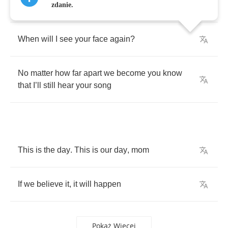
Where
are
you
now
?
zdanie.
When
will
I
see
your
face
again
?
No
matter
how
far
apart
we
become
you
know
that
I
’
ll
still
hear
your
song
This
is
the
day
.
This
is
our
day
,
mom
If
we
believe
it
,
it
will
happen
Pokaż Więcej