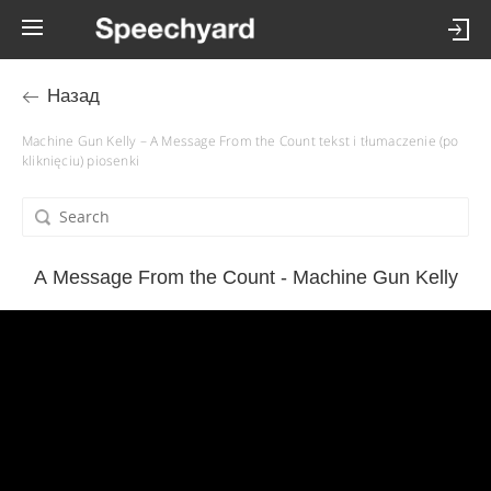
Назад
Machine Gun Kelly – A Message From the Count tekst i tłumaczenie (po
kliknięciu) piosenki
A Message From the Count - Machine Gun Kelly