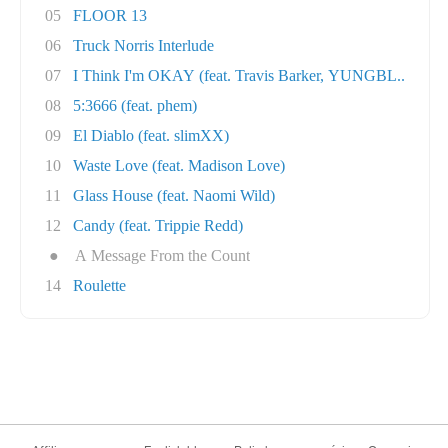
05
FLOOR 13
06
Truck Norris Interlude
07
I Think I'm OKAY (feat. Travis Barker, YUNGBL..
08
5:3666 (feat. phem)
09
El Diablo (feat. slimXX)
10
Waste Love (feat. Madison Love)
11
Glass House (feat. Naomi Wild)
12
Candy (feat. Trippie Redd)
●
A Message From the Count
14
Roulette