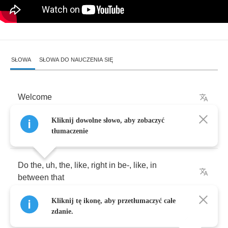
SŁOWA
SŁOWA DO NAUCZENIA SIĘ
Welcome
Kliknij dowolne słowo, aby zobaczyć
Yeah
,
do
something
like
that
tłumaczenie
Do
the
,
uh
,
the
,
like
,
right
in
be
-,
like
,
in
between
that
Kliknij tę ikonę, aby przetłumaczyć całe
A
little
scarier
?
More
Dracula
?
zdanie.