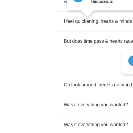
Although
I
try
when
no
one
else
i
tłumaczenie
I
feel
quickening
,
hearts
&
minds
But
does
time
pass
&
hearts
race
Oh
look
around
there
is
nothing
Was
it
everything
you
wanted
?
Was
it
everything
you
wanted
?