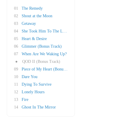
01
The Remedy
02
Shout at the Moon
03
Getaway
04
She Took Him To The Lake
05
Heart & Desire
06
Glimmer (Bonus Track)
07
When Are We Waking Up?
●
QOD II (Bonus Track)
09
Piece of My Heart (Bonus Track)
10
Dare You
11
Dying To Survive
12
Lonely Hours
13
Fire
14
Ghost In The Mirror