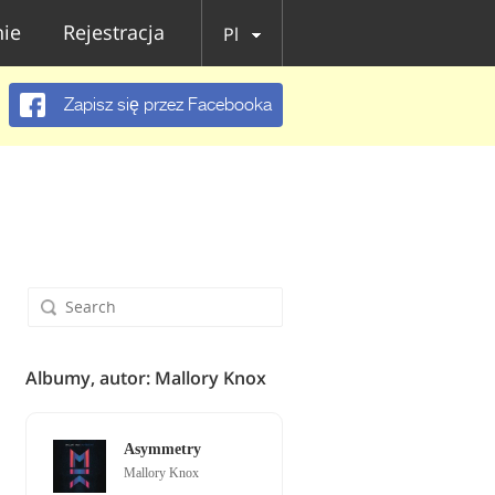
ie
Rejestracja
Pl
Zapisz się przez Facebooka
Albumy, autor: Mallory Knox
Asymmetry
Mallory Knox