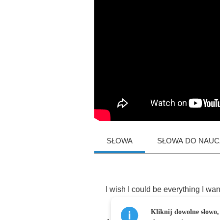
SŁOWA
SŁOWA DO NAUCZ
I
wish
I
could
be
everything
I
wan
Kliknij dowolne słowo,