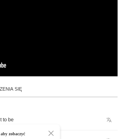
ENIA SIĘ
t
to
be
 aby zobaczyć