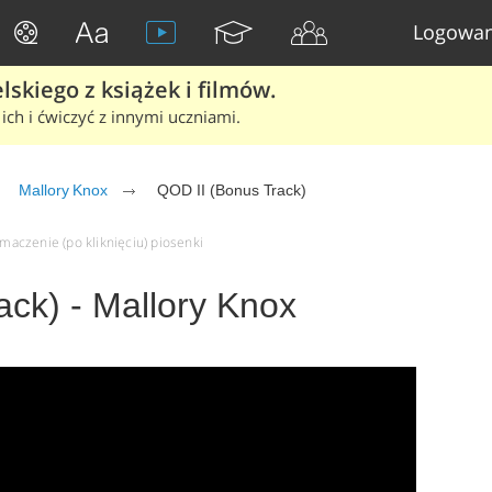
Logowan
skiego z książek i filmów.
ich i ćwiczyć z innymi uczniami.
Mallory Knox
QOD II (Bonus Track)
umaczenie (po kliknięciu) piosenki
ck) - Mallory Knox