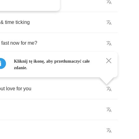
s
interested
&
time
ticking
fast
now
for
me
?
Kliknij tę ikonę, aby przetłumaczyć całe
zdanie.
but
love
for
you