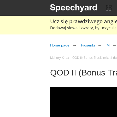
Ucz się prawdziwego angiel
Dodawaj słowa i zwroty, by uczyć się 
Home page
Piosenki
M
Mallory Knox – QOD II (Bonus Track) tekst i tł
QOD II (Bonus Tra