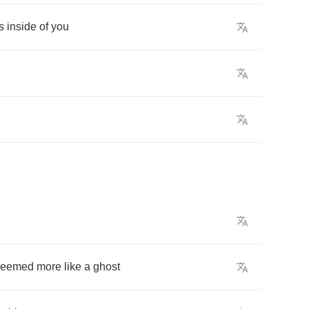
s
inside
of
you
seemed
more
like
a
ghost