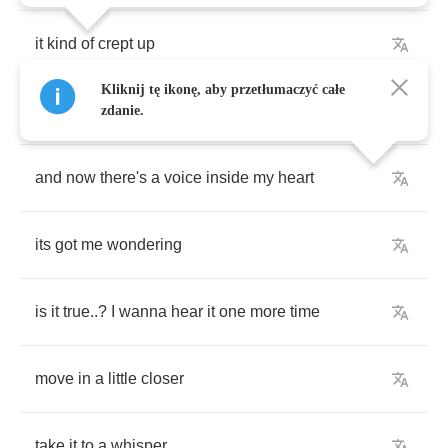
it
kind
of
crept
up
Kliknij tę ikonę, aby przetłumaczyć całe
and
took
me
by
surprise
zdanie.
and
now
there's
a
voice
inside
my
heart
its
got
me
wondering
is
it
true
..?
I
wanna
hear
it
one
more
time
move
in
a
little
closer
take
it
to
a
whisper