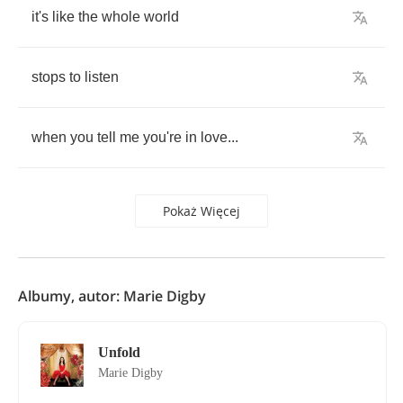
it's
like
the
whole
world
stops
to
listen
when
you
tell
me
you're
in
love
...
Pokaż Więcej
Albumy, autor: Marie Digby
Unfold
Marie Digby