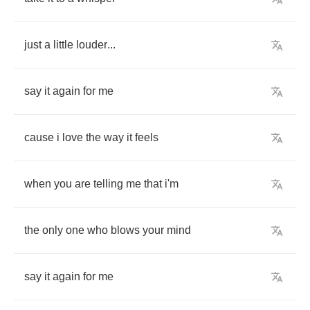
just
a
little
louder
...
say
it
again
for
me
cause
i
love
the
way
it
feels
when
you
are
telling
me
that
i'm
the
only
one
who
blows
your
mind
say
it
again
for
me