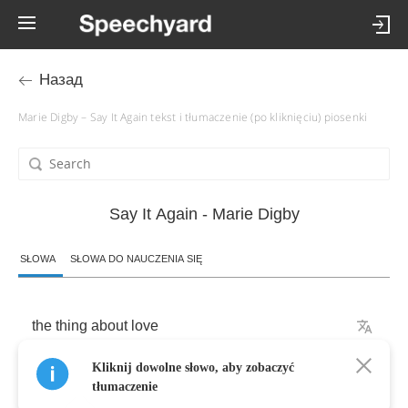
Назад
Marie Digby – Say It Again tekst i tłumaczenie (po kliknięciu) piosenki
Say It Again - Marie Digby
SŁOWA
SŁOWA DO NAUCZENIA SIĘ
the
thing
about
love
Kliknij dowolne słowo, aby zobaczyć
is
i
never
saw
it
coming
tłumaczenie