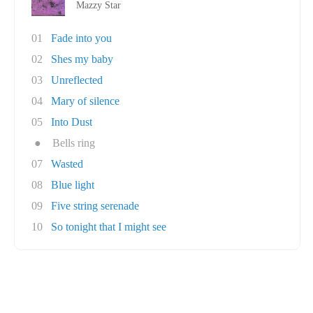
Mazzy Star
01
Fade into you
02
Shes my baby
03
Unreflected
04
Mary of silence
05
Into Dust
●
Bells ring
07
Wasted
08
Blue light
09
Five string serenade
10
So tonight that I might see