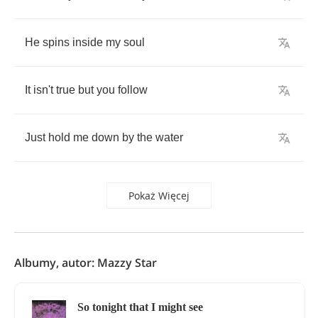
He
spins
inside
my
soul
It
isn't
true
but
you
follow
Just
hold
me
down
by
the
water
Pokaż Więcej
Albumy, autor: Mazzy Star
So tonight that I might see