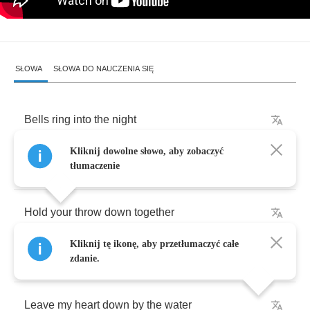
SŁOWA
SŁOWA DO NAUCZENIA SIĘ
Bells
ring
into
the
night
Kliknij dowolne słowo, aby zobaczyć
Sounds
like
a
mistress
on
a
rainy
night
tłumaczenie
Hold
your
throw
down
together
Kliknij tę ikonę, aby przetłumaczyć całe
And
see
the
light
that
goes
away
zdanie.
Leave
my
heart
down
by
the
water