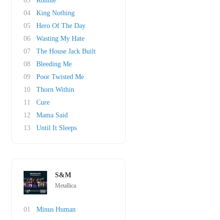
03
Ronnie
04
King Nothing
05
Hero Of The Day
06
Wasting My Hate
07
The House Jack Built
08
Bleeding Me
09
Poor Twisted Me
10
Thorn Within
11
Cure
12
Mama Said
13
Until It Sleeps
S&M
Metallica
01
Minus Human