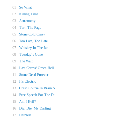
01
So What
02
Killing Time
03
Astronomy
04
Turn The Page
05
Stone Cold Crazy
06
Too Late, Too Late
07
Whiskey In The Jar
08
Tuesday´s Gone
09
The Wait
10
Last Caress/ Green Hell
11
Stone Dead Forever
12
It's Electric
13
Crash Course In Brain Surgery
14
Free Speech For The Dumb
15
Am I Evil?
16
Die, Die, My Darling
17
Helpless