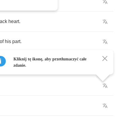
ile
.
lack
heart
.
of
his
part
.
Kliknij tę ikonę, aby przetłumaczyć całe
zdanie.