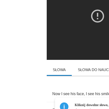
SŁOWA
SŁOWA DO NAUCZ
Now
I
see
his
face
,
I
see
his
smil
Kliknij dowolne słowo,