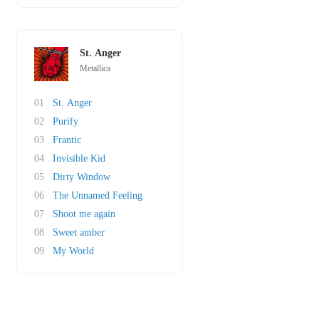
St. Anger
Metallica
01
St. Anger
02
Purify
03
Frantic
04
Invisible Kid
05
Dirty Window
06
The Unnamed Feeling
07
Shoot me again
08
Sweet amber
09
My World