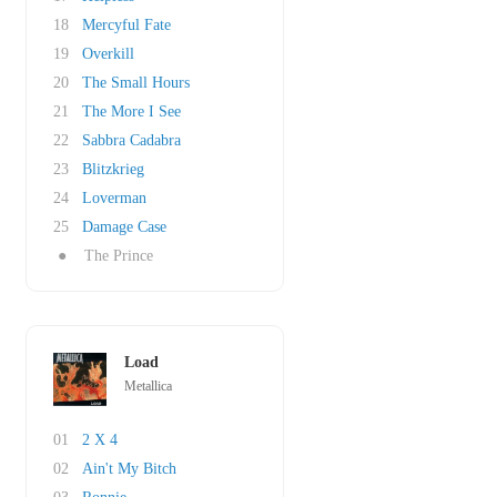
18
Mercyful Fate
19
Overkill
20
The Small Hours
21
The More I See
22
Sabbra Cadabra
23
Blitzkrieg
24
Loverman
25
Damage Case
●
The Prince
Load
Metallica
01
2 X 4
02
Ain't My Bitch