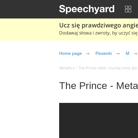
Ucz się prawdziwego angiel
Dodawaj słowa i zwroty, by uczyć się 
Home page
Piosenki
M
Metallica – The Prince tekst i tłumaczenie (po 
The Prince - Metal