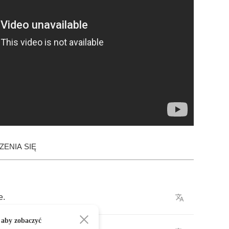
ENIA SIĘ
e
.
 aby zobaczyć