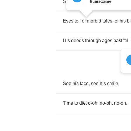
Such
a
lonely
place
,
no
golden
m
tłumaczenie
Eyes
tell
of
morbid
tales
,
of
his
b
His
deeds
through
ages
past
tell
See
his
face
,
see
his
smile
.
Time
to
die
,
o
-
oh
,
no
-
oh
,
no
-
oh
.