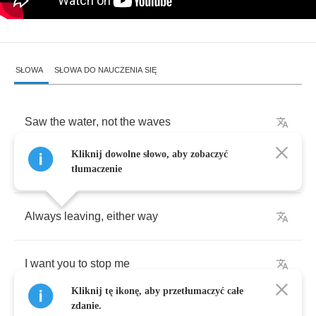
SŁOWA
SŁOWA DO NAUCZENIA SIĘ
Saw
the
water
,
not
the
waves
Kliknij dowolne słowo, aby zobaczyć
Caught
your
eye
,
forgot
your
name
tłumaczenie
Always
leaving
,
either
way
I
want
you
to
stop
me
Kliknij tę ikonę, aby przetłumaczyć całe
zdanie.