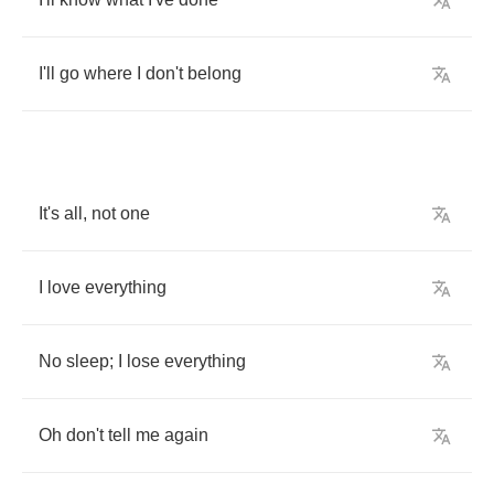
I'll
go
where
I
don't
belong
It's
all
,
not
one
I
love
everything
No
sleep
;
I
lose
everything
Oh
don't
tell
me
again