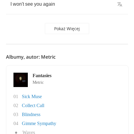
I
won't
see
you
again
Pokaż Więcej
Albumy, autor: Metric
Fantasies
Metric
01
Sick Muse
02
Collect Call
03
Blindness
04
Gimme Sympathy
●
Waves