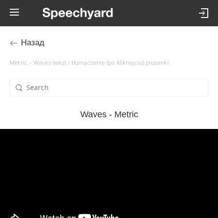
Назад
Metric – Waves tekst i tłumaczenie (po kliknięciu) piosenki
Waves - Metric