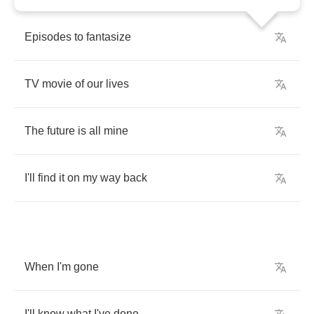
Episodes
to
fantasize
TV
movie
of
our
lives
The
future
is
all
mine
I'll
find
it
on
my
way
back
When
I'm
gone
I'll
know
what
I've
done