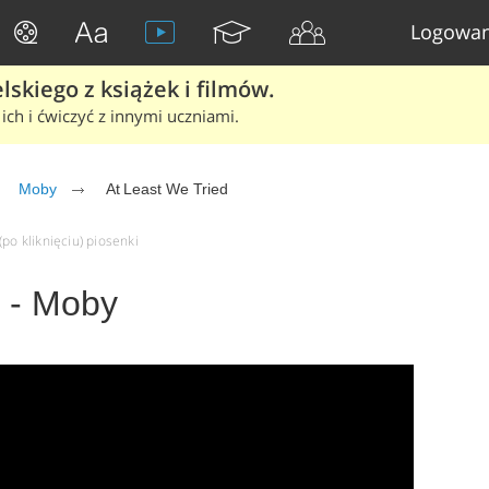
Logowan
skiego z książek i filmów.
ich i ćwiczyć z innymi uczniami.
Moby
At Least We Tried
po kliknięciu) piosenki
d - Moby