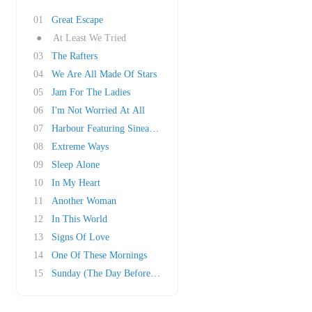
01
Great Escape
●
At Least We Tried
03
The Rafters
04
We Are All Made Of Stars
05
Jam For The Ladies
06
I'm Not Worried At All
07
Harbour Featuring Sinead O'Connor
08
Extreme Ways
09
Sleep Alone
10
In My Heart
11
Another Woman
12
In This World
13
Signs Of Love
14
One Of These Mornings
15
Sunday (The Day Before My Birthday)