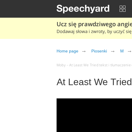
Ucz się prawdziwego angiel
Dodawaj słowa i zwroty, by uczyć się 
Home page
Piosenki
M
Moby – At Least We Tried tekst i tłumaczenie (
At Least We Trie