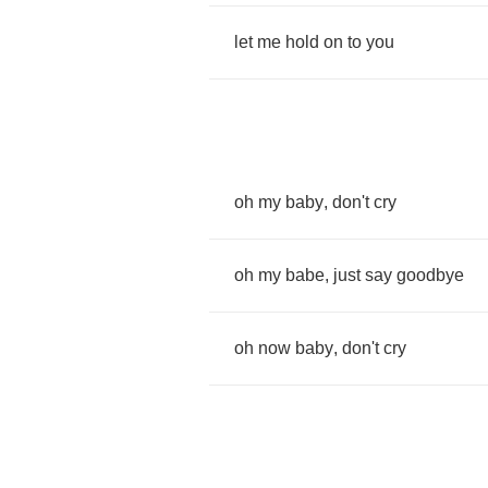
let
me
hold
on
to
you
oh
my
baby
,
don't
cry
oh
my
babe
,
just
say
goodbye
oh
now
baby
,
don't
cry