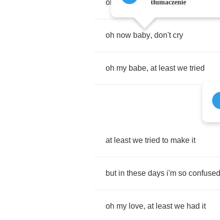
oh
my
babe
,
just
say
goodbye
tłumaczenie
oh
now
baby
,
don't
cry
oh
my
babe
,
at
least
we
tried
at
least
we
tried
to
make
it
but
in
these
days
i'm
so
confuse
oh
my
love
,
at
least
we
had
it