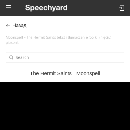
Назад
Moonspell – The Hermit Saints tekst i tłumaczenie (po kliknięciu)
piosenki
The Hermit Saints - Moonspell