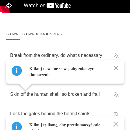
SŁOWA
SŁOWA DO NAUCZENIA SIĘ
Break
from
the
ordinary
,
do
what's
necessary
Kliknij dowolne słowo, aby zobaczyć
Pray
for
death
,
pray
for
ecstasy
tłumaczenie
Skin
off
the
human
shell
,
so
broken
and
frail
Lock
the
gates
behind
the
hermit
saints
Kliknij tę ikonę, aby przetłumaczyć całe