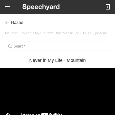
Назад
Mountain – Never in My Life tekst i tłumaczenie (po kliknięciu) piosenki
Never in My Life - Mountain