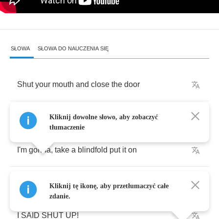
SŁOWA
SŁOWA DO NAUCZENIA SIĘ
Shut
your
mouth
and
close
the
door
I
wanna
,
watch
you
while
you
take
it
off
Kliknij dowolne słowo, aby zobaczyć
tłumaczenie
I'm
gonna
,
take
a
blindfold
put
it
on
And
then
I
drop
the
letter
to
the
floor
Kliknij tę ikonę, aby przetłumaczyć całe
zdanie.
I
SAID
SHUT
UP
!