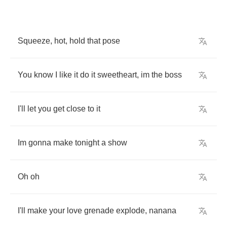
Squeeze
,
hot
,
hold
that
pose
You
know
I
like
it
do
it
sweetheart
,
im
the
boss
I'll
let
you
get
close
to
it
Im
gonna
make
tonight
a
show
Oh
oh
I'll
make
your
love
grenade
explode
,
nanana