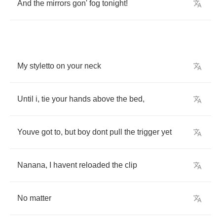
And
the
mirrors
gon'
fog
tonight
!
My
styletto
on
your
neck
Until
i
,
tie
your
hands
above
the
bed
,
Youve
got
to
,
but
boy
dont
pull
the
trigger
yet
Nanana
,
I
havent
reloaded
the
clip
No
matter