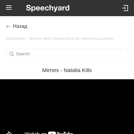
Назад
Natalia Kills – Mirrors tekst i tłumaczenie (po kliknięciu) piosenki
Mirrors - Natalia Kills