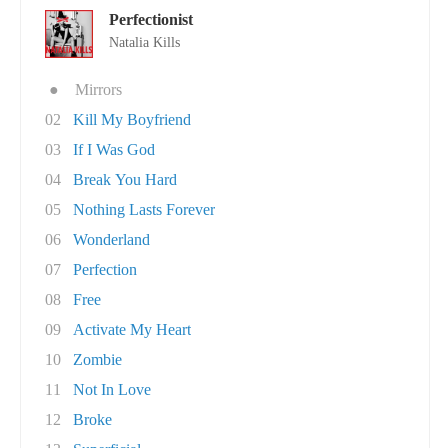
Perfectionist
Natalia Kills
●
Mirrors
02
Kill My Boyfriend
03
If I Was God
04
Break You Hard
05
Nothing Lasts Forever
06
Wonderland
07
Perfection
08
Free
09
Activate My Heart
10
Zombie
11
Not In Love
12
Broke