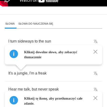
SŁOWA
SŁOWA DO NAUCZENIA SIĘ
I
turn
sideways
to
the
sun
Kliknij dowolne słowo, aby zobaczyć
keep
my
thoughts
from
everyone
tłumaczenie
It's
a
jungle
,
I'm
a
freak
Hear
me
talk
,
but
never
speak
Kliknij tę ikonę, aby przetłumaczyć całe
zdanie.