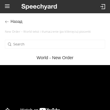
Назад
New Order – World tekst i tłumaczenie (po kliknięciu) piosenki
World - New Order