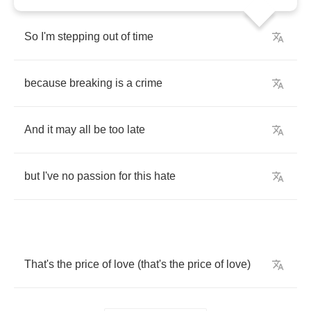
So
I'm
stepping
out
of
time
because
breaking
is
a
crime
And
it
may
all
be
too
late
but
I've
no
passion
for
this
hate
That's
the
price
of
love
(
that's
the
price
of
love
)