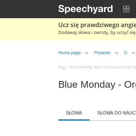
Ucz się prawdziwego angiel
Dodawaj słowa i zwroty, by uczyć się 
Home page
Piosenki
O
Orgy – Blue Monday tekst i tłumaczenie (po kl
Blue Monday - Or
SŁOWA
SŁOWA DO NAUCZ