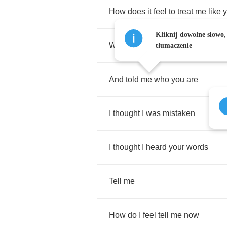
How
does
it
feel
to
treat
me
like
Kliknij dowolne słowo,
When
you've
laid
your
hands
up
tłumaczenie
And
told
me
who
you
are
I
thought
I
was
mistaken
I
thought
I
heard
your
words
Tell
me
How
do
I
feel
tell
me
now