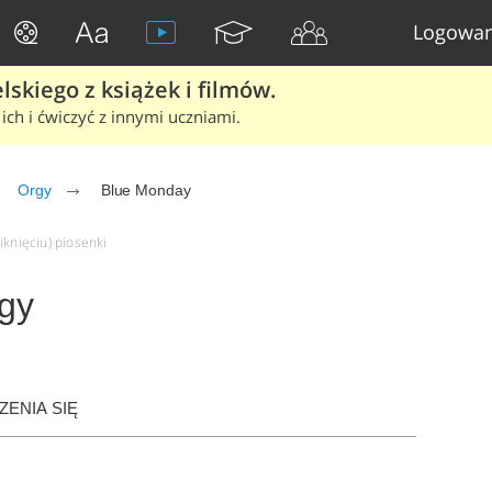
Logowan
skiego z książek i filmów.
ich i ćwiczyć z innymi uczniami.
Orgy
Blue Monday
iknięciu) piosenki
gy
ENIA SIĘ