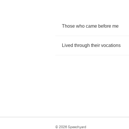
Those
who
came
before
me
Lived
through
their
vocations
© 2026 Speechyard