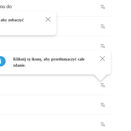
you
do
 aby zobaczyć
on
me
Kliknij tę ikonę, aby przetłumaczyć całe
zdanie.