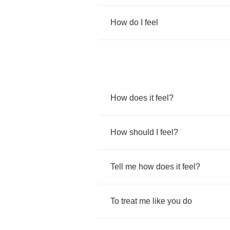
How
do
I
feel
How
does
it
feel
?
How
should
I
feel
?
Tell
me
how
does
it
feel
?
To
treat
me
like
you
do