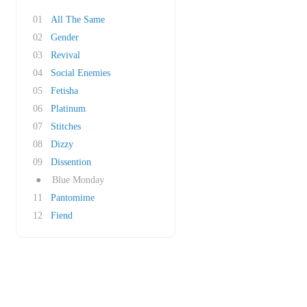
01
All The Same
02
Gender
03
Revival
04
Social Enemies
05
Fetisha
06
Platinum
07
Stitches
08
Dizzy
09
Dissention
●
Blue Monday
11
Pantomime
12
Fiend