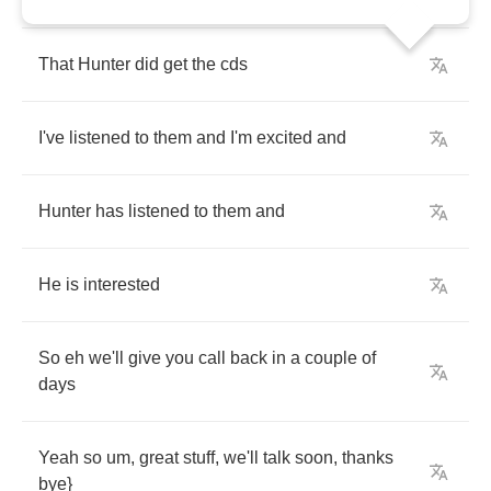
That
Hunter
did
get
the
cds
I've
listened
to
them
and
I'm
excited
and
Hunter
has
listened
to
them
and
He
is
interested
So
eh
we'll
give
you
call
back
in
a
couple
of
days
Yeah
so
um
,
great
stuff
,
we'll
talk
soon
,
thanks
bye
}