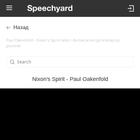
Назад
Paul Oakenfold – Nixon's Spirit tekst i tłumaczenie (po kliknięciu)
piosenki
Nixon's Spirit - Paul Oakenfold