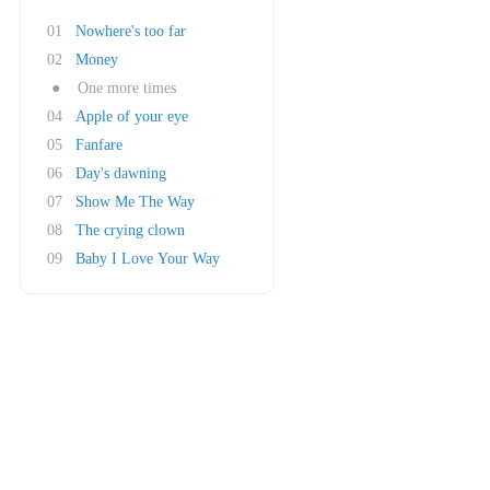
01
Nowhere's too far
02
Money
●
One more times
04
Apple of your eye
05
Fanfare
06
Day's dawning
07
Show Me The Way
08
The crying clown
09
Baby I Love Your Way