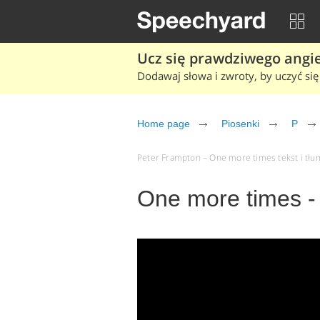
Ucz się prawdziwego angiel
Dodawaj słowa i zwroty, by uczyć się 
Home page
Piosenki
P
Peter Frampton – One more times tekst i tłum
One more times -