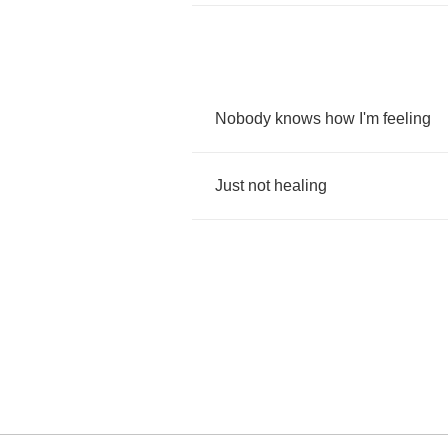
Nobody
knows
how
I'm
feeling
Just
not
healing