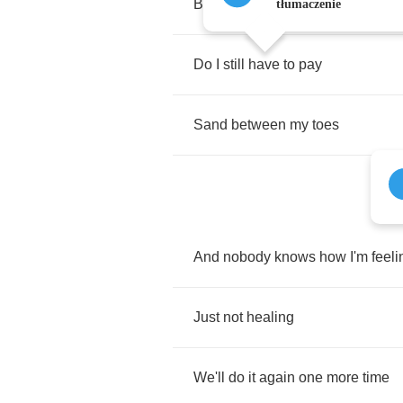
Before
I
touch
the
bay
tłumaczenie
Do
I
still
have
to
pay
Sand
between
my
toes
And
nobody
knows
how
I'm
feeli
Just
not
healing
We'll
do
it
again
one
more
time