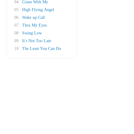
04
Come With Me
05
High Flying Angel
06
Wake up Call
07
Thru My Eyes
08
Swing Low
09
It's Not Too Late
10
The Least You Can Do