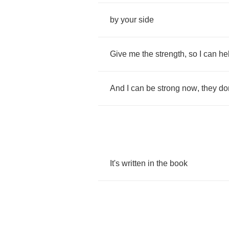
by
your
side
Give
me
the
strength
,
so
I
can
he
And
I
can
be
strong
now
,
they
do
It's
written
in
the
book