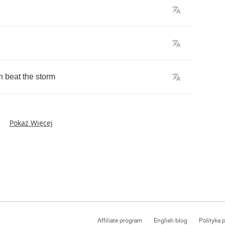
n
beat
the
storm
Pokaż Więcej
Affiliate program
English blog
Polityka 