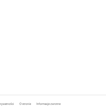
prywatności
O stronie
Informacje zwrotne