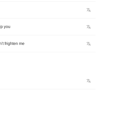
lp
you
n't
frighten
me