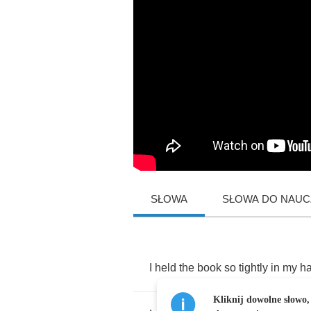
SŁOWA
SŁOWA DO NAUCZ
I
held
the
book
so
tightly
in
my
h
Kliknij dowolne słowo,