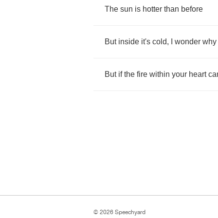
The
sun
is
hotter
than
before
But
inside
it's
cold
,
I
wonder
why
But
if
the
fire
within
your
heart
ca
© 2026 Speechyard