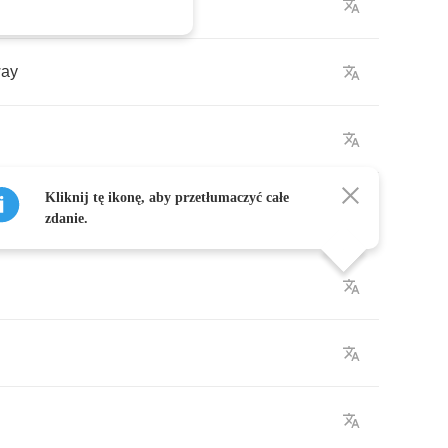
my
name
ay
Kliknij tę ikonę, aby przetłumaczyć całe
zdanie.