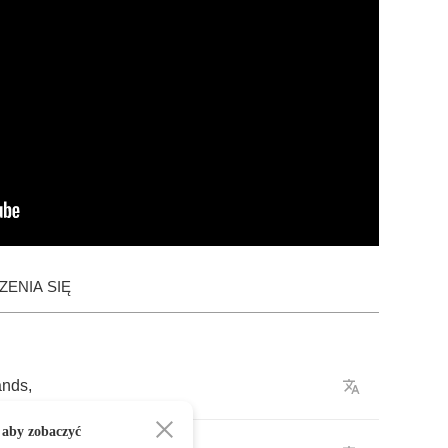
ENIA SIĘ
ands
,
 aby zobaczyć