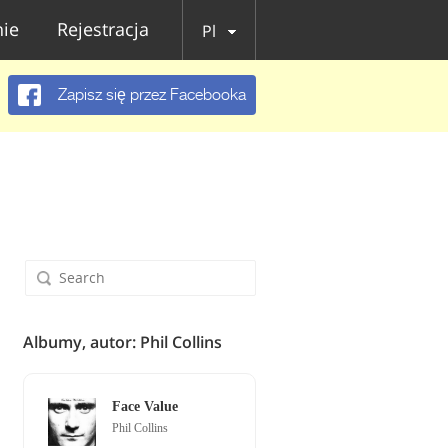
ie
Rejestracja
Pl
Zapisz się przez Facebooka
Albumy, autor: Phil Collins
Face Value
Phil Collins