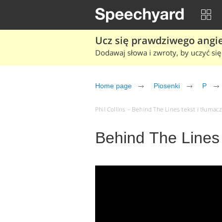
Ucz się prawdziwego angiel
Dodawaj słowa i zwroty, by uczyć się 
Home page
Piosenki
P
Phil Collins – Behind The Lines tekst i tłumacz
Behind The Lines -