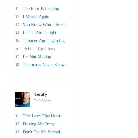
01
The Roof Is Leaking
02
I Missed Again
03
You Know What I Mean
04
In The Air Tonight
05
Thunder And Lightning
●
Behind The Lines
07
I'm Not Moving
08
Tomorrow Never Knows
Testify
Phil Collins
01
This Love This Heart
02
Driving Me Crazy
03
Don't Get Me Started