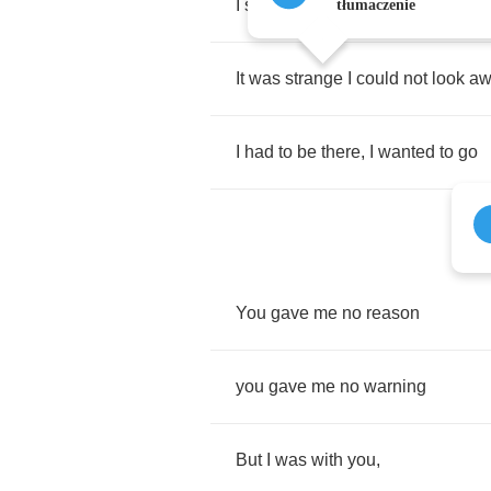
I
saw
your
picture
,
heard
you
call
tłumaczenie
It
was
strange
I
could
not
look
aw
I
had
to
be
there
,
I
wanted
to
go
You
gave
me
no
reason
you
gave
me
no
warning
But
I
was
with
you
,