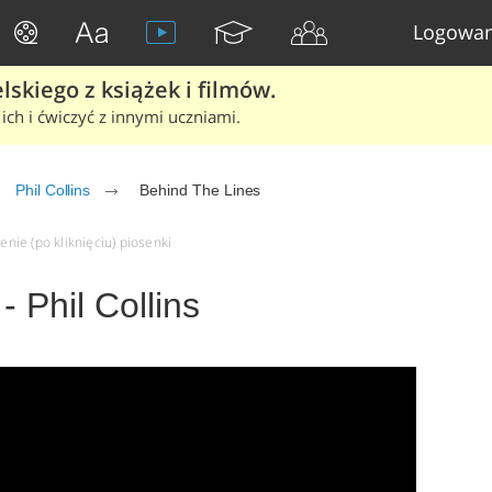
Logowan
skiego z książek i filmów.
ich i ćwiczyć z innymi uczniami.
Phil Collins
Behind The Lines
enie (po kliknięciu) piosenki
 Phil Collins