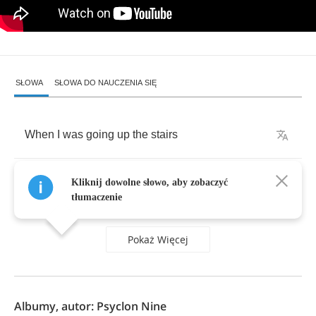
SŁOWA
SŁOWA DO NAUCZENIA SIĘ
When
I
was
going
up
the
stairs
I
met
a
man
Kliknij dowolne słowo, aby zobaczyć
tłumaczenie
Pokaż Więcej
Albumy, autor: Psyclon Nine