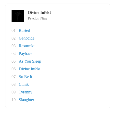
Divine Infekt
Psyclon Nine
01
Rusted
02
Genocide
03
Resurrekt
04
Payback
05
As You Sleep
06
Divine Infekt
07
So Be It
08
Clinik
09
Tyranny
10
Slaughter