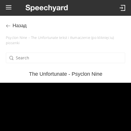
Назад
Psyclon Nine – The Unfortunate tekst i tłumaczenie (po kliknięciu)
piosenki
The Unfortunate - Psyclon Nine