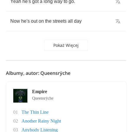
Yeah
he's
got
a
long
way
to
go
.
Now
he's
out
on
the
streets
all
day
Pokaż Więcej
Albumy, autor: Queensrÿche
Empire
Queensrÿche
01
The Thin Line
02
Another Rainy Night
03
Anybody Listening