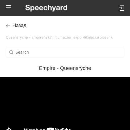
Назад
Queensrÿche – Empire tekst i tłumaczenie (po kliknięciu) piosenki
Empire - Queensrÿche