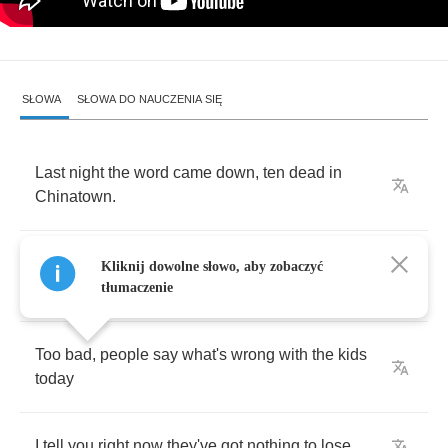
SŁOWA
SŁOWA DO NAUCZENIA SIĘ
Last
night
the
word
came
down
,
ten
dead
in
Chinatown
.
Innocent
,
their
only
crime
was
being
in
the
Kliknij dowolne słowo, aby zobaczyć
wrong
place
,
at
the
wrong
time
tłumaczenie
Too
bad
,
people
say
what's
wrong
with
the
kids
today
I
tell
you
right
now
they've
got
nothing
to
lose