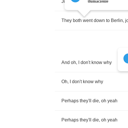
Judy
is
a
runt
tłumaczenie
They
both
went
down
to
Berlin
,
j
And
oh
,
I
don't
know
why
Oh
,
I
don't
know
why
Perhaps
they'll
die
,
oh
yeah
Perhaps
they'll
die
,
oh
yeah