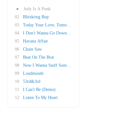
●
Judy Is A Punk
02
Blitzkrieg Bop
03
Today Your Love, Tomorrow The World
04
I Don't Wanna Go Down To The Basement
05
Havana Affair
06
Chain Saw
07
Beat On The Brat
08
Now I Wanna Sniff Some Glue
09
Loudmouth
10
53rd&3rd
11
I Can't Be (Demo)
12
Listen To My Heart