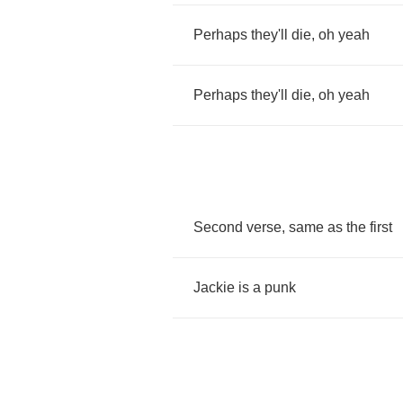
Perhaps
they'll
die
,
oh
yeah
Perhaps
they'll
die
,
oh
yeah
Second
verse
,
same
as
the
first
Jackie
is
a
punk