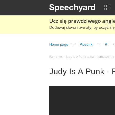
Ucz się prawdziwego angiel
Dodawaj słowa i zwroty, by uczyć się 
Home page
Piosenki
R
Ramones – Judy Is A Punk tekst i tłumaczenie (
Judy Is A Punk -