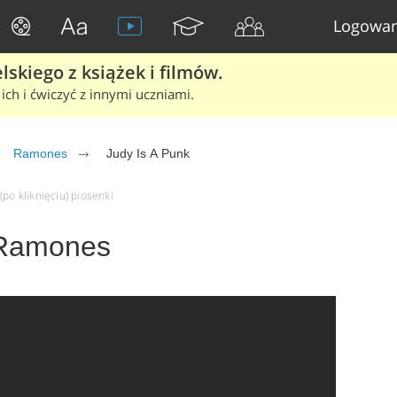
Logowan
skiego z książek i filmów.
ich i ćwiczyć z innymi uczniami.
Ramones
Judy Is A Punk
po kliknięciu) piosenki
 Ramones